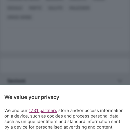
SOCIALE
MORTE
SALUTE
MALESSERI
CROCE VERDE
Sezioni
Rubriche
We value your privacy
We and our
1731 partners
store and/or access information
Territorio
on a device, such as cookies and process personal data,
such as unique identifiers and standard information sent
by a device for personalised advertising and content,
Servizi