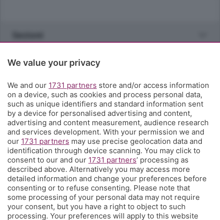
Sezioni
Rubriche
We value your privacy
We and our
1731 partners
store and/or access information
Territorio
on a device, such as cookies and process personal data,
such as unique identifiers and standard information sent
by a device for personalised advertising and content,
Servizi
advertising and content measurement, audience research
and services development. With your permission we and
our
1731 partners
may use precise geolocation data and
Chi Siamo
identification through device scanning. You may click to
consent to our and our
1731 partners
’ processing as
described above. Alternatively you may access more
Community
detailed information and change your preferences before
consenting or to refuse consenting. Please note that
some processing of your personal data may not require
Network
your consent, but you have a right to object to such
processing. Your preferences will apply to this website