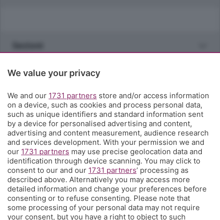
Sezioni
Rubriche
We value your privacy
We and our
1731 partners
store and/or access information
Territorio
on a device, such as cookies and process personal data,
such as unique identifiers and standard information sent
by a device for personalised advertising and content,
Servizi
advertising and content measurement, audience research
and services development. With your permission we and
our
1731 partners
may use precise geolocation data and
Chi Siamo
identification through device scanning. You may click to
consent to our and our
1731 partners
’ processing as
described above. Alternatively you may access more
Community
detailed information and change your preferences before
consenting or to refuse consenting. Please note that
some processing of your personal data may not require
Network
your consent, but you have a right to object to such