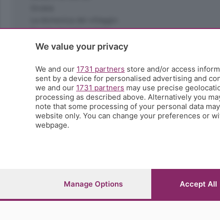
Orobie
La domenica del villaggio
Ricette (quasi) perfette
Scienza e Tecnologia
We value your privacy
Tic Tac
Volontariato
We and our
1731 partners
store and/or access informa
sent by a device for personalised advertising and c
StoryLab
we and our
1731 partners
may use precise geolocation
Il punto
processing as described above. Alternatively you ma
L'EcoCafè
note that some processing of your personal data may n
Editoriali
website only. You can change your preferences or wit
webpage.
© COPYRIGHT 2026 - S.E.S.A.A.B. S.p.a. con sede in Vial
riproduzione anche parziale
Iscritta al Registro Imprese di Bergamo al n.243762 | Ca
Manage Options
Accept All