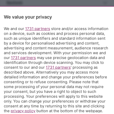
Sezioni
Rubriche
We value your privacy
We and our
1731 partners
store and/or access information
Territorio
on a device, such as cookies and process personal data,
such as unique identifiers and standard information sent
by a device for personalised advertising and content,
Servizi
advertising and content measurement, audience research
and services development. With your permission we and
our
1731 partners
may use precise geolocation data and
Chi Siamo
identification through device scanning. You may click to
consent to our and our
1731 partners
’ processing as
described above. Alternatively you may access more
Community
detailed information and change your preferences before
consenting or to refuse consenting. Please note that
some processing of your personal data may not require
Network
your consent, but you have a right to object to such
processing. Your preferences will apply to this website
only. You can change your preferences or withdraw your
consent at any time by returning to this site and clicking
the
privacy policy
button at the bottom of the webpage.