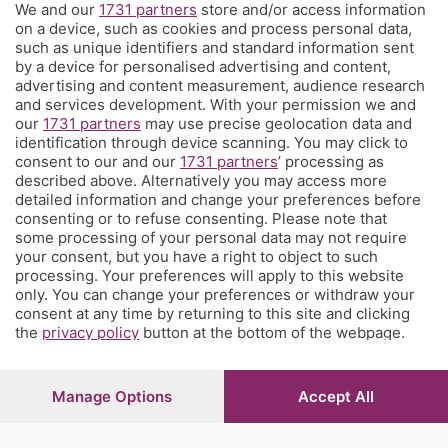
We and our
1731 partners
store and/or access information
on a device, such as cookies and process personal data,
Territorio
such as unique identifiers and standard information sent
by a device for personalised advertising and content,
advertising and content measurement, audience research
Servizi
and services development. With your permission we and
our
1731 partners
may use precise geolocation data and
identification through device scanning. You may click to
Chi Siamo
consent to our and our
1731 partners
’ processing as
described above. Alternatively you may access more
detailed information and change your preferences before
Community
consenting or to refuse consenting. Please note that
some processing of your personal data may not require
your consent, but you have a right to object to such
Network
processing. Your preferences will apply to this website
only. You can change your preferences or withdraw your
consent at any time by returning to this site and clicking
the
privacy policy
button at the bottom of the webpage.
© COPYRIGHT 2026 - S.E.S.A.A.B. S.p.a. con sede in Viale
Manage Options
Accept All
Papa Giovanni XXIII, 118 24121 Bergamo - E' vietata la
riproduzione anche parziale
Iscritta al Registro Imprese di Bergamo al n.243762 |