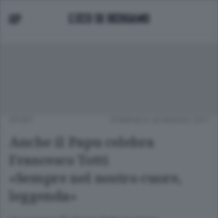
SPORT
DOMENICA 28 MAGGIO 2017
Anche il Papu celebra
Francesco Totti
«Sempre nel nostro cuore,
leggenda»