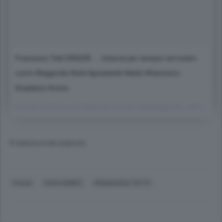
Francesco Totti GRAZIE ... rimarrai per sempre nel nostro
cuore #leggenda #totti #grazietotti #idolo #francesco
#capitano #roma
Un post condiviso da Alejandro Gomez (@papugomez_official) in data:
© RIPRODUZIONE RISERVATA
ITALIA
PAPU GOMEZ
FRANCESCO TOTTI