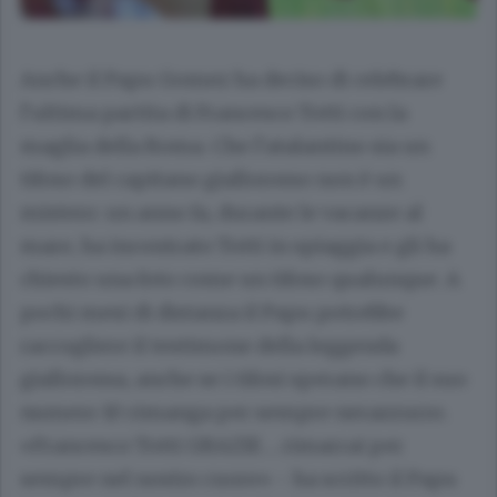
Anche il Papu Gomez ha deciso di celebrare
l’ultima partita di Francesco Totti con la
maglia della Roma. Che l’atalantino sia un
tifoso del capitano giallorosso non è un
mistero: un anno fa, durante le vacanze al
mare, ha incontrato Totti in spiaggia e gli ha
chiesto una foto come un tifoso qualunque. A
pochi mesi di distanza il Papu potrebbe
raccogliere il testimone della leggenda
giallorossa, anche se i tifosi sperano che il suo
numero 10 rimanga per sempre nerazzurro.
«Francesco Totti GRAZIE ... rimarrai per
sempre nel nostro cuore» - ha scritto il Papu