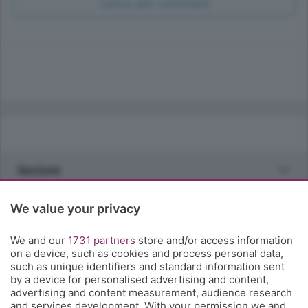
Carica altri commenti
Sezioni
Rubriche
We value your privacy
We and our
1731 partners
store and/or access information
Territorio
on a device, such as cookies and process personal data,
such as unique identifiers and standard information sent
by a device for personalised advertising and content,
Servizi
advertising and content measurement, audience research
and services development. With your permission we and