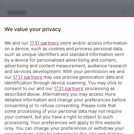
Sezioni
Rubriche
We value your privacy
We and our
1731 partners
store and/or access information
Territorio
on a device, such as cookies and process personal data,
such as unique identifiers and standard information sent
by a device for personalised advertising and content,
Servizi
advertising and content measurement, audience research
and services development. With your permission we and
our
1731 partners
may use precise geolocation data and
Chi Siamo
identification through device scanning. You may click to
consent to our and our
1731 partners
’ processing as
described above. Alternatively you may access more
Community
detailed information and change your preferences before
consenting or to refuse consenting. Please note that
some processing of your personal data may not require
Network
your consent, but you have a right to object to such
processing. Your preferences will apply to this website
only. You can change your preferences or withdraw your
consent at any time by returning to this site and clicking