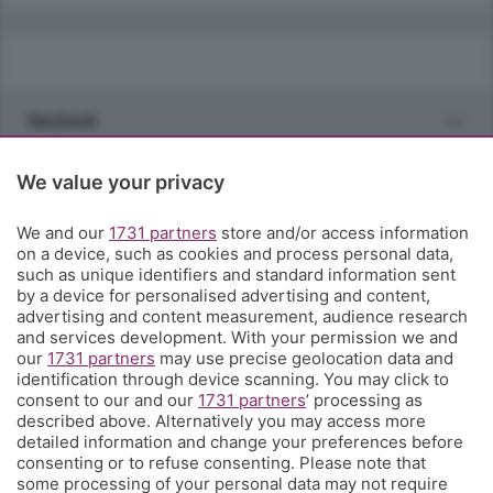
Sezioni
Rubriche
We value your privacy
We and our
1731 partners
store and/or access information
Territorio
on a device, such as cookies and process personal data,
such as unique identifiers and standard information sent
by a device for personalised advertising and content,
Servizi
advertising and content measurement, audience research
and services development. With your permission we and
our
1731 partners
may use precise geolocation data and
Chi Siamo
identification through device scanning. You may click to
consent to our and our
1731 partners
’ processing as
described above. Alternatively you may access more
Community
detailed information and change your preferences before
consenting or to refuse consenting. Please note that
some processing of your personal data may not require
Network