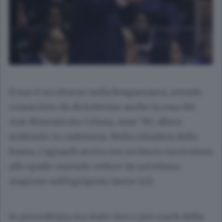
Il suo è un ritorno nella Bergamasca, avendo
conosciuto da diciottenne anche la rosa del
mai dimenticato Celana, anni ’90, allora
militante in cadetteria. Nella cittadina della
Bassa, Cagnardi arriva con un buon curriculum
alle spalle essendo reduce da un’ottima
stagione nell’Agrigento (serie A2).
In precedenza era stato vice e poi coach della