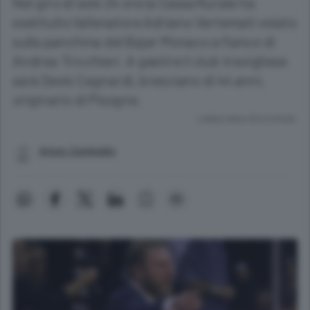
Nel giro di sole 24 ore la Cassa Rurale ha
sostituito l’allenatore Adriano Vertemati volato
sulla panchina del Bajer Monaco a fianco di
Andrea Tricchieri. A gestire il club trevigliese
sarà Devis Cagnardi, bresciano di 44 anni,
originario di Pisogne.
Lettura meno di un minuto.
Arturo Zambaldo