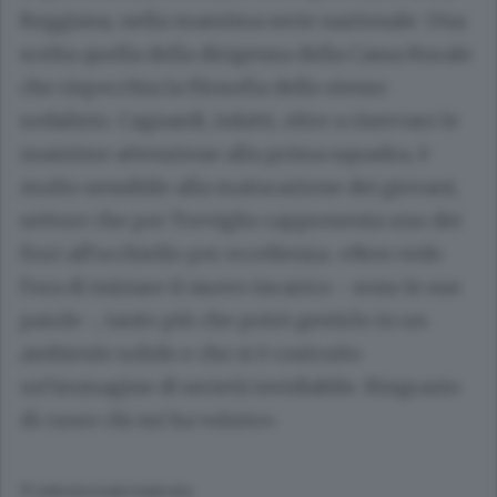
Reggiana, nella massima serie nazionale. Una
scelta quella della dirigenza della Cassa Rurale
che rispecchia la filosofia dello stesso
sodalizio. Cagnardi, infatti, oltre a riservare le
massime attenzione alla prima squadra, è
molto sensibile alla maturazione dei giovani,
settore che per Treviglio rappresenta uno dei
fiori all’occhiello per eccellenza. «Non vedo
l’ora di iniziare il nuovo incarico - sono le sue
parole -, tanto più che potrò gestirlo in un
ambiente solido e che si è costruito
un’immagine di serietà invidiabile. Ringrazio
di cuore chi mi ha voluto».
© RIPRODUZIONE RISERVATA