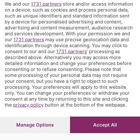
We and our
1731 partners
store and/or access information
Territorio
on a device, such as cookies and process personal data,
such as unique identifiers and standard information sent
by a device for personalised advertising and content,
Servizi
advertising and content measurement, audience research
and services development. With your permission we and
our
1731 partners
may use precise geolocation data and
Chi Siamo
identification through device scanning. You may click to
consent to our and our
1731 partners
’ processing as
described above. Alternatively you may access more
Community
detailed information and change your preferences before
consenting or to refuse consenting. Please note that
some processing of your personal data may not require
Network
your consent, but you have a right to object to such
processing. Your preferences will apply to this website
only. You can change your preferences or withdraw your
consent at any time by returning to this site and clicking
the
privacy policy
button at the bottom of the webpage.
© COPYRIGHT 2026 - S.E.S.A.A.B. S.p.a. con sede in Viale
Papa Giovanni XXIII, 118 24121 Bergamo - E' vietata la
Manage Options
Accept All
riproduzione anche parziale
Iscritta al Registro Imprese di Bergamo al n.243762 |
Capitale sociale Euro 10.000.000 i.v.