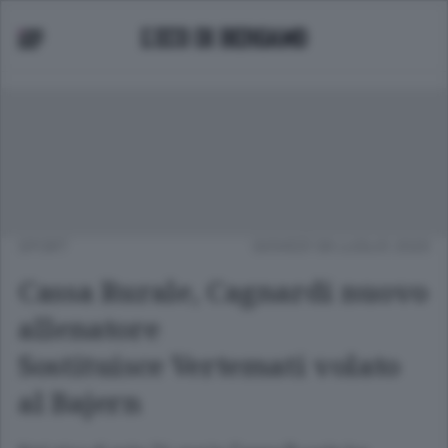
SPORT
GIOVEDÌ 09 LUGLIO 2020
Cassa Rurale, Cagnardi nuovo
allenatore
Sostituisce Vertemati volato
al Bajern