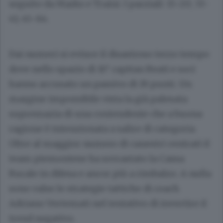
seguito da Marks e Traini. I parziali: 15-20; 33-
41; 45-64.
Dai numeri si evince il disastroso terzo tempo
dove nello spazio di 10’ capitan Reati e soci
hanno accusato un passivo di 19 punti. Un
margine impossibile vista la già palesata
supremazia di una contendente che a buona
ragione è intenzionata a salire di categoria.
Oltre al maggior numero di canestri centrati il
team piemontese ha sovrastato la Cassa
Rurale in difesa e ancor più a rimbalzo. A nulla
sono valse le strategie tattiche di coach
Adriano Vertemati nel tentativo di invertire il
trend negativo.