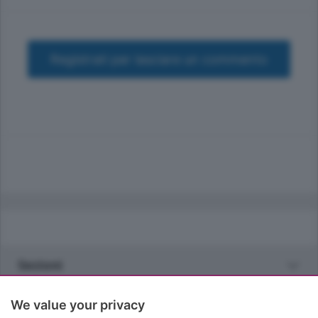
Registrati per lasciare un commento
Sezioni
Rubriche
We value your privacy