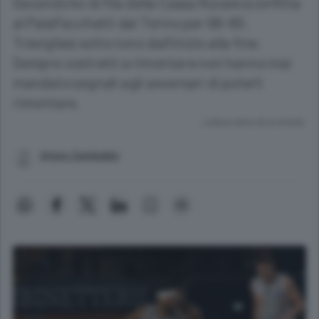
Secondo ko di fila della Cassa Rurale sconfitta
al PalaFacchetti dal Torino per 68-80.
Trevigliesi sotto tono dall’inizio alla fine.
Sempre costretti a rimontare non hanno mai
mandato segnali agli avversari di poterli
rimontare.
Lettura meno di un minuto.
Arturo Zambaldo