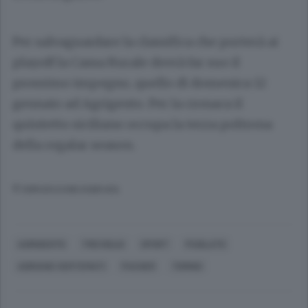
Per salvaguardare la classifica che porterà ai
playoff la Cassa Rurale dovrà far suo il
prossimo impegno, quello di domenica 12
gennaio ad Agrigento. Per la cronaca il
quintetto siciliano occupa la terza poltrona
della regalar season.
© RIPRODUZIONE RISERVATA
AGRIGENTO
TREVIGLIO
SPORT
PUGILATO
ADRIANO VERTEMATI
PACHER
TORINO