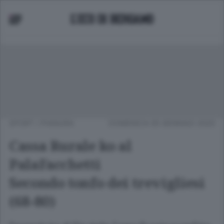
SPORT
/
PIANURA
DOMENICA 05 GENNAIO 2020
Cassa Rurale ko al
PalaFacchetti
Secondo tonfo dei trevigliesi
(68-80)