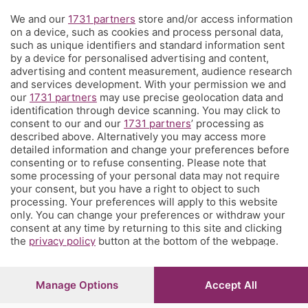
We and our
1731 partners
store and/or access information
Territorio
on a device, such as cookies and process personal data,
such as unique identifiers and standard information sent
by a device for personalised advertising and content,
Servizi
advertising and content measurement, audience research
and services development. With your permission we and
our
1731 partners
may use precise geolocation data and
Chi Siamo
identification through device scanning. You may click to
consent to our and our
1731 partners
’ processing as
described above. Alternatively you may access more
Community
detailed information and change your preferences before
consenting or to refuse consenting. Please note that
some processing of your personal data may not require
Network
your consent, but you have a right to object to such
processing. Your preferences will apply to this website
only. You can change your preferences or withdraw your
consent at any time by returning to this site and clicking
the
privacy policy
button at the bottom of the webpage.
© COPYRIGHT 2026 - S.E.S.A.A.B. S.p.a. con sede in Viale
Papa Giovanni XXIII, 118 24121 Bergamo - E' vietata la
Manage Options
Accept All
riproduzione anche parziale
Iscritta al Registro Imprese di Bergamo al n.243762 |