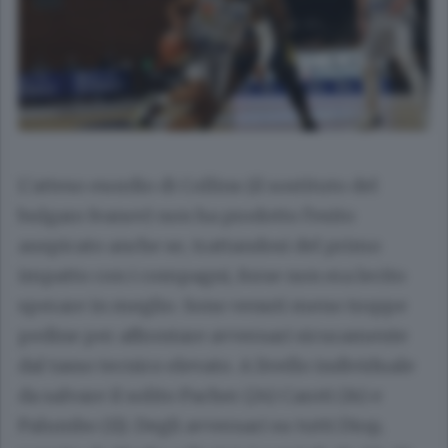
L’atteso esordio di Collins (il sostituto del
bulgaro Ivanov) non ha prodotto l’esito
auspicato anche se, trattandosi del primo
impatto con i compagni, forse non era lecito
sperare in meglio. Sono venuti meno troppe
pedine per affrontare avversari sicuramente
dal tasso tecnico elevato. A livello individuale
da salvare il solito Pacher (24) Caroti (14) e
Palumbo (11). Degli avversari su tutti Diop,