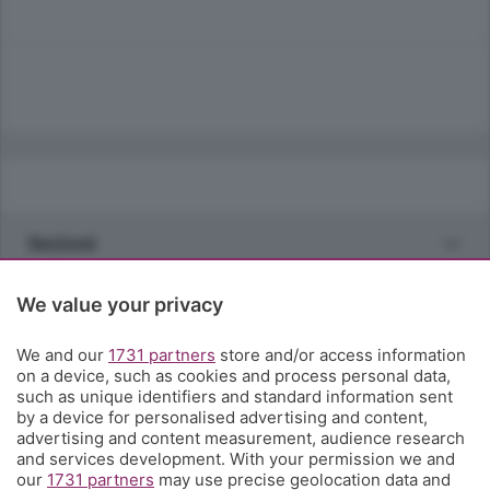
Sezioni
Rubriche
We value your privacy
We and our
1731 partners
store and/or access information
Territorio
on a device, such as cookies and process personal data,
such as unique identifiers and standard information sent
by a device for personalised advertising and content,
Servizi
advertising and content measurement, audience research
and services development. With your permission we and
our
1731 partners
may use precise geolocation data and
Chi Siamo