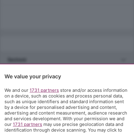
Sezioni
Rubriche
We value your privacy
We and our
1731 partners
store and/or access information
Territorio
on a device, such as cookies and process personal data,
such as unique identifiers and standard information sent
by a device for personalised advertising and content,
Servizi
advertising and content measurement, audience research
and services development. With your permission we and
our
1731 partners
may use precise geolocation data and
Chi Siamo
identification through device scanning. You may click to