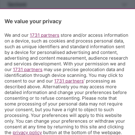
Sezioni
Rubriche
We value your privacy
We and our
1731 partners
store and/or access information
Territorio
on a device, such as cookies and process personal data,
such as unique identifiers and standard information sent
by a device for personalised advertising and content,
Servizi
advertising and content measurement, audience research
and services development. With your permission we and
our
1731 partners
may use precise geolocation data and
Chi Siamo
identification through device scanning. You may click to
consent to our and our
1731 partners
’ processing as
described above. Alternatively you may access more
Community
detailed information and change your preferences before
consenting or to refuse consenting. Please note that
some processing of your personal data may not require
Network
your consent, but you have a right to object to such
processing. Your preferences will apply to this website
only. You can change your preferences or withdraw your
consent at any time by returning to this site and clicking
the
privacy policy
button at the bottom of the webpage.