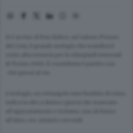
Si è acceso al Foro Italico, nel salone d’onore
del Coni, il grande orologio che scandirà il
conto alla rovescia per le olimpiadi invernali
di Torino 2006. Il countdown è partito con
-246 giorni al via.
L’orologio, un rettangolo nero bordato di rosso,
indica in alto a destra i giorni che mancano
all’appuntamento e in basso, uno di fianco
all’altro, ore, minuti e secondi.