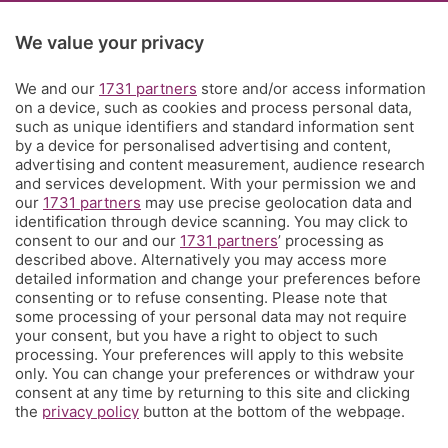
Rubriche
We value your privacy
Territorio
We and our
1731 partners
store and/or access information
on a device, such as cookies and process personal data,
such as unique identifiers and standard information sent
Servizi
by a device for personalised advertising and content,
advertising and content measurement, audience research
and services development. With your permission we and
Chi Siamo
our
1731 partners
may use precise geolocation data and
identification through device scanning. You may click to
consent to our and our
1731 partners
’ processing as
Community
described above. Alternatively you may access more
detailed information and change your preferences before
consenting or to refuse consenting. Please note that
Network
some processing of your personal data may not require
your consent, but you have a right to object to such
processing. Your preferences will apply to this website
only. You can change your preferences or withdraw your
consent at any time by returning to this site and clicking
the
privacy policy
button at the bottom of the webpage.
© COPYRIGHT 2026 - S.E.S.A.A.B. S.p.a. con sede in Viale
Papa Giovanni XXIII, 118 24121 Bergamo - E' vietata la