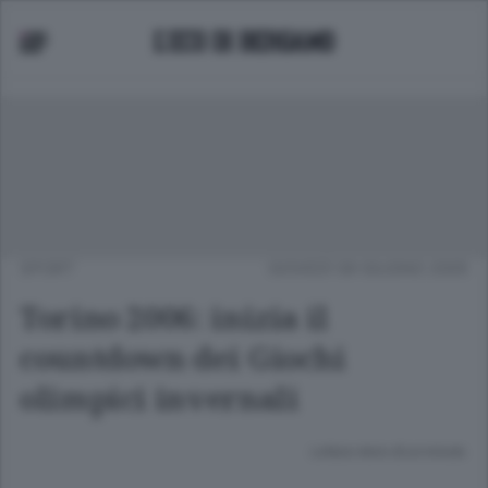
SPORT
GIOVEDÌ 09 GIUGNO 2005
Torino 2006: inizia il
countdown dei Giochi
olimpici invernali
Lettura meno di un minuto.