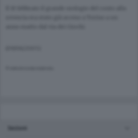
Il 10 febbraio il grande orologio del conto alla
rovescia era stato già acceso a Torino a un
anno esatto dal via dei Giochi.
(09/06/2005)
© RIPRODUZIONE RISERVATA
Sezioni