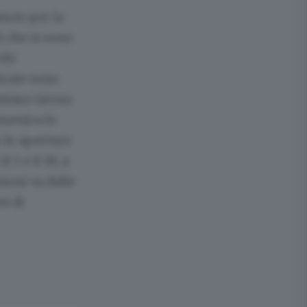
ancio per la
i che si sono
chi
trate sono
ntinuo lavoro
omenica le
o le aperture
 5 e il 19; a
sioni va dalle
si di