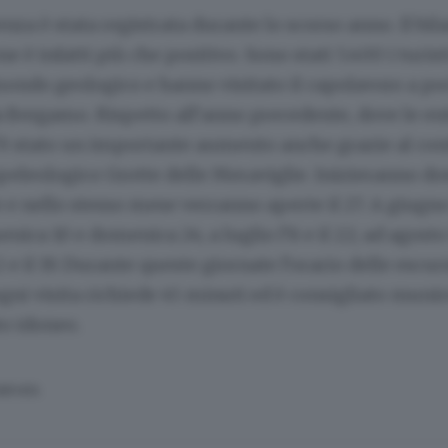
nza è stata registrata durante lo scorso anno. Il bil
e è infatti più che positivo. Sono stati 5.400 i turist
 mondo geologico e hanno visitato il capolavoro a po
 Bergamo. Rispetto all’anno precedente, dove le en
c’è stato un importante aumento anche grazie al co
peleologico Grotte delle Meraviglie. Inizieranno d
e e nello stesso mese verranno aperte il 27. A giugn
ca 10 e domenica 24; a luglio l’8 e il 22; ad agosto il
 e il 19. Durante queste giornate l’orario delle escur
 ogni visita richiede 45 minuti ed è consigliato munir
o idoneo.
SERVATA