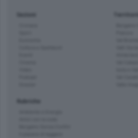
Sezioni
Territor
Cronaca
Bergamo C
Sport
Pianura
Economia
Val Bremb
Cultura e Spettacoli
Valli Seria
Eventi
Hinterlan
Cinema
Val Calepi
Video
Isola e Va
Podcast
Val Cavall
Dossier
Valle Ima
Rubriche
Ambiente e Energia
Amici con la coda
Bergamo Senza Confini
Il piacere di leggere