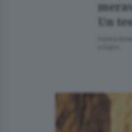
merav
Un te
Inizierà dome
a Zogno.