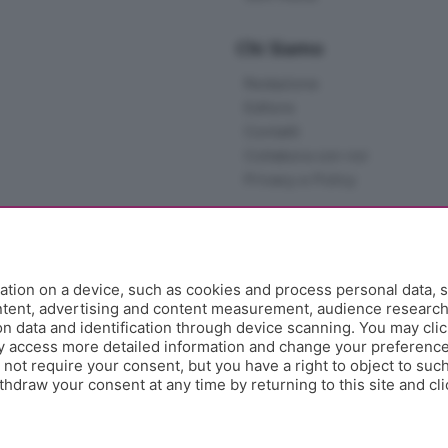
Chi Siamo
Redazione
Editore
Contatti
Collabora con noi
Privacy e Policy
tion on a device, such as cookies and process personal data, s
ontent, advertising and content measurement, audience researc
 data and identification through device scanning. You may clic
y access more detailed information and change your preference
ot require your consent, but you have a right to object to such
hdraw your consent at any time by returning to this site and cl