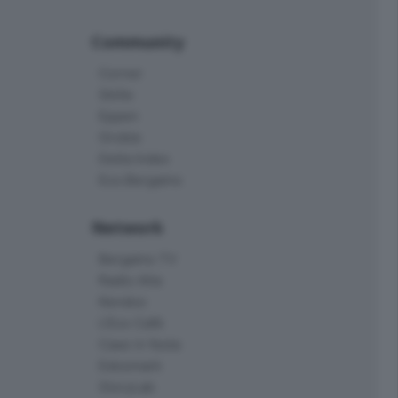
Community
Corner
Skille
Eppen
Orobie
Delta Index
Eco.Bergamo
Network
Bergamo TV
Radio Alta
Kendoo
L'Eco Cafè
Case in festa
Edoomark
StoryLab