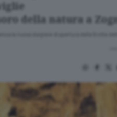
iglie
soro della natura a Zog
nica la nuova stagione di apertura delle Grotte del
Lettu