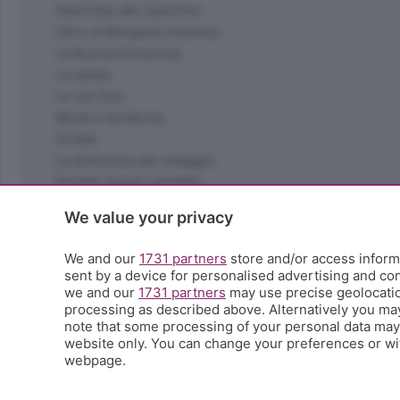
Interviste allo specchio
L'Eco di Bergamo Incontra
La Buona Domenica
La salute
Le tue foto
Moda e tendenze
Orobie
La domenica del villaggio
Ricette (quasi) perfette
Scienza e Tecnologia
We value your privacy
Tic Tac
Volontariato
We and our
1731 partners
store and/or access informa
StoryLab
sent by a device for personalised advertising and c
Il punto
we and our
1731 partners
may use precise geolocation
processing as described above. Alternatively you ma
L'EcoCafè
note that some processing of your personal data may n
Editoriali
website only. You can change your preferences or wit
webpage.