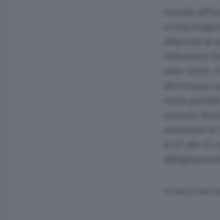
Grande afflue
scorsa stagion
affacciati al
chilometri da
state 3.000, 
del Gruppo s
visite guidat
saranno domeni
settembre il 2
14:30 alle 17,
abbigliament
© RIPRODUZIONE RI