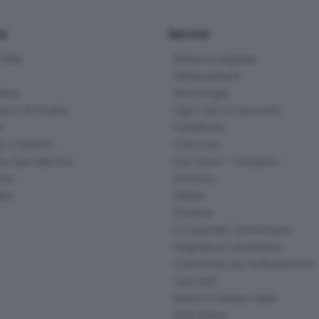
io
Servizi
ittà
Edizione digitale
Abbonamenti
ana
Necrologie
na e di Scalve
Ogni vita un racconto
d
Pubblicità
o e Sebino
Concorsi
lle San Martino
Eco Store - Iniziative
ina
Archivio
gna
Meteo
Cinema
Le aziende comunicano
Segnala un problema
Comunica con la Redazione
I più letti
News in tempo reale
Skill Alexa