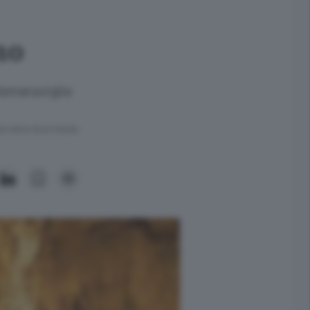
no
lemeraviglie
ra meno di un minuto.