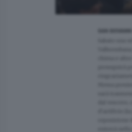
SAN GIOVANNI
Sabato uno st
Valbrembana.
chiesa e altre
proseguirà pe
ringraziament
Messa presie
sarà trasmess
dal vescovo, 
d’artificio (l
reposizione d
entrerà nella 