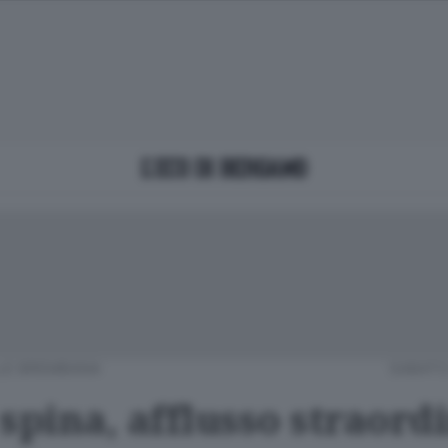
LE BREMBANA
SABATO 
spina, afflusso straord