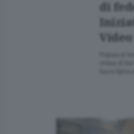
di fed
Inizia
Video
Migliaia di fe
chiesa di San
Sacra Spina 