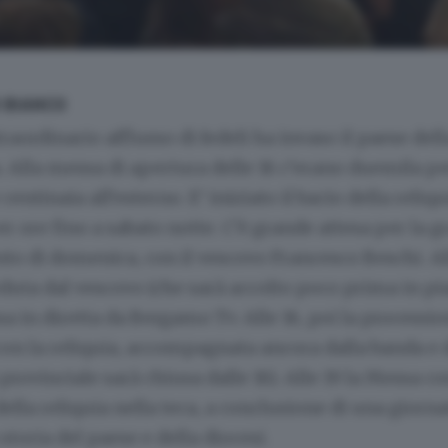
 BIANCO
raordinario afflusso di fedeli ha invaso il paese dell
 Alla messa di apertura delle 16 c’erano duemila p
 centinaia all’esterno. E’ iniziato il bacio della reliq
r ore fino a sabato notte. C’è grande attesa per la g
o di domenica, con il vescovo Francesco Beschi. All
duta dal vescovo (che sarà accolto poco prima in pi
a in diretta da Bergamo Tv. Alle 16, poi la processi
con la reliquia, accompagnata ancora dalla banda e 
a provinciale sarà chiusa dalle 16). Alle 19 la Messa co
ella reliquia nella teca, a conclusione di una giorna
storia del paese e della diocesi.