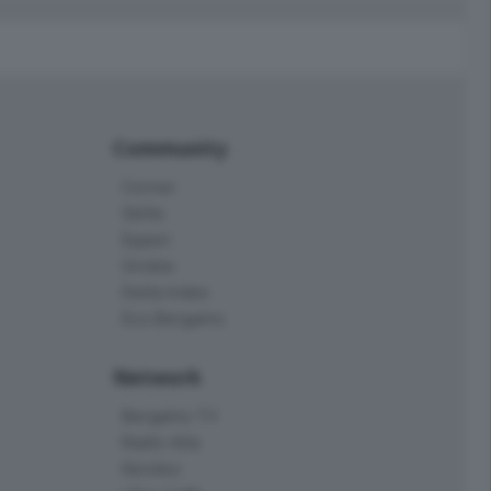
Community
Corner
Skille
Eppen
Orobie
Delta Index
Eco.Bergamo
Network
Bergamo TV
Radio Alta
Kendoo