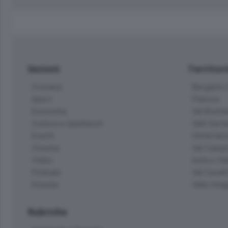
Sezioni
Territor
Cronaca
Bergamo C
Sport
Pianura
Economia
Val Bremb
Cultura e Spettacoli
Valli Seria
Eventi
Hinterlan
Cinema
Val Calepi
Video
Isola e Va
Podcast
Val Cavall
Dossier
Valle Ima
Rubriche