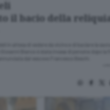
eli
to il bacio della reliquia
deli in attesa di vedere da vicino e di baciare la sacr
 Giovanni Bianco è stata invasa di persone dopo la f
annunciata dal vescovo Francesco Beschi.
Lettu