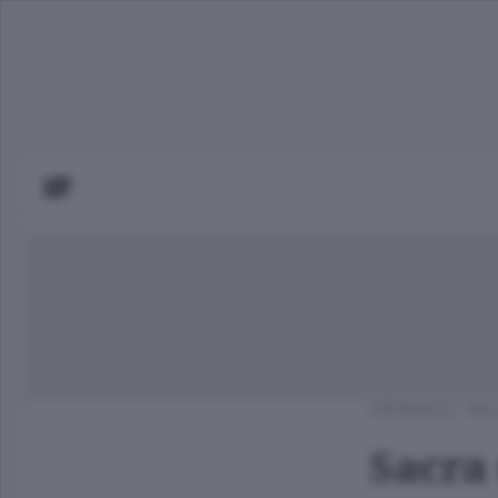
CRONACA
/
VAL
Sacra 