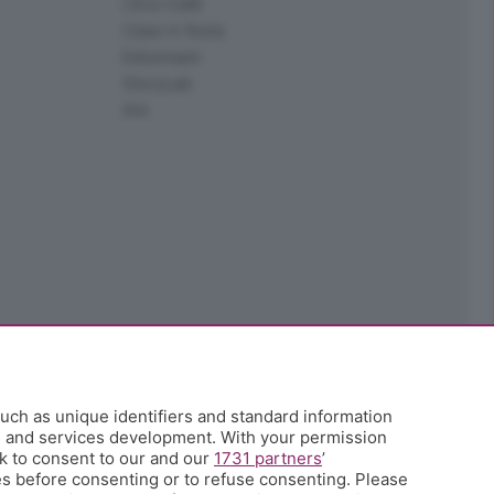
L'Eco Cafè
Case in festa
Edoomark
StoryLab
Ark
uch as unique identifiers and standard information
h and services development. With your permission
k to consent to our and our
1731 partners
’
s before consenting or to refuse consenting. Please