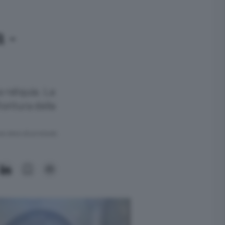
 -
a reliquia. La
ioritura della
ra meno di un minuto.