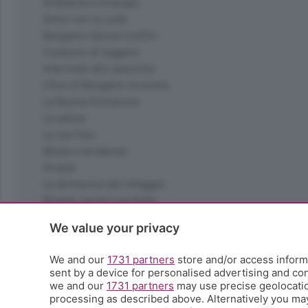
Ambiente e Energia
Amici con la coda
Bergamo Senza Confini
Il piacere di leggere
Interviste allo specchio
L'Eco di Bergamo Incontra
La Buona Domenica
La salute
Le tue foto
Moda e tendenze
Orobie
La domenica del villaggio
Ricette (quasi) perfette
Scienza e Tecnologia
We value your privacy
Tic Tac
Volontariato
We and our
1731 partners
store and/or access informa
StoryLab
sent by a device for personalised advertising and c
Il punto
we and our
1731 partners
may use precise geolocation
processing as described above. Alternatively you ma
L'EcoCafè