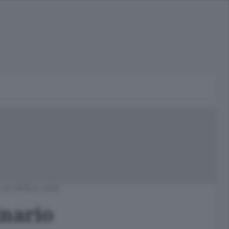
02 APRILE 2016
inario