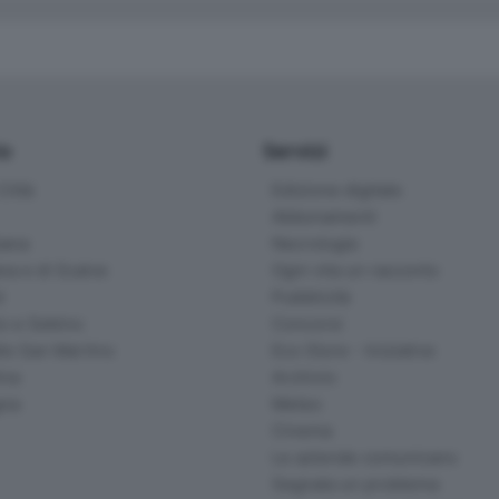
io
Servizi
ittà
Edizione digitale
Abbonamenti
ana
Necrologie
na e di Scalve
Ogni vita un racconto
d
Pubblicità
o e Sebino
Concorsi
lle San Martino
Eco Store - Iniziative
ina
Archivio
gna
Meteo
Cinema
Le aziende comunicano
Segnala un problema