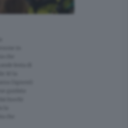
a
ersone in
uia che
rande festa di
e 10 la
azza Zignoni)
one guidata
dai fuochi
n la
ta che