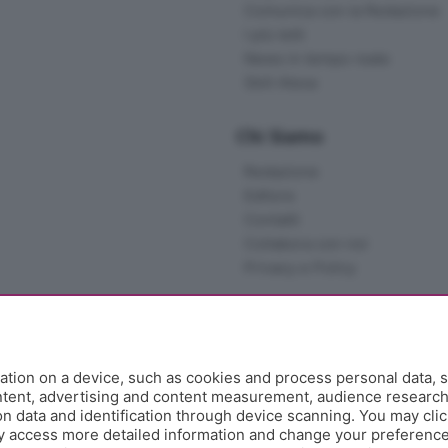
Comunica con la Redazione
I più letti
News in tempo reale
Skill Alexa
Chi Siamo
Redazione
Editore
Contatti
Collabora con noi
Privacy e Policy
tion on a device, such as cookies and process personal data, s
ontent, advertising and content measurement, audience researc
 data and identification through device scanning. You may clic
y access more detailed information and change your preference