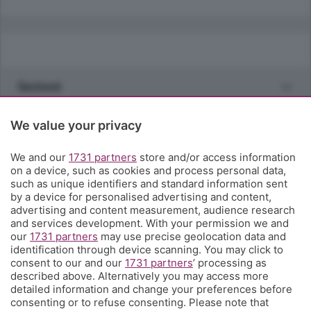
Sezioni
Rubriche
We value your privacy
We and our
1731 partners
store and/or access information
Territorio
on a device, such as cookies and process personal data,
such as unique identifiers and standard information sent
by a device for personalised advertising and content,
Servizi
advertising and content measurement, audience research
and services development. With your permission we and
our
1731 partners
may use precise geolocation data and
Chi Siamo
identification through device scanning. You may click to
consent to our and our
1731 partners
’ processing as
described above. Alternatively you may access more
Community
detailed information and change your preferences before
consenting or to refuse consenting. Please note that