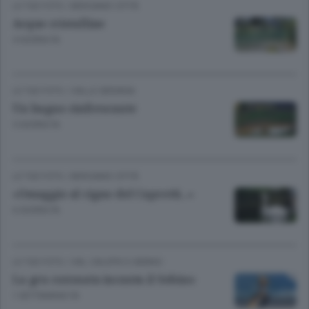
LE TUE FOTO
/
BERGAMO CITTÀ
Acque cristalline
4 GIORNI FA
LE TUE FOTO
/
VALLE SERIANA
Un bagno rinfrescante
5 GIORNI FA
LE TUE FOTO
/
BERGAMO CITTÀ
«Omaggio al cigno del Caprotti...»
6 GIORNI FA
LE TUE FOTO
/
VAL CALEPIO E SEBINO
La gru coronata incanta il Sebino
1 SETTIMANA FA