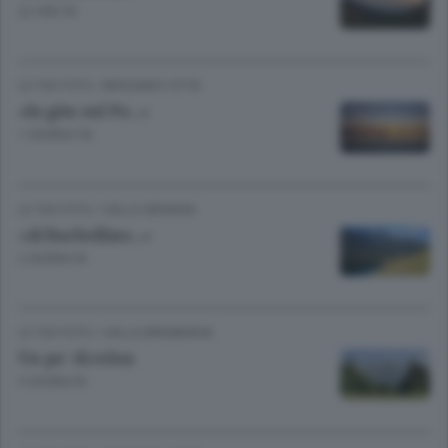
22 ORE FA
LE TUE FOTO
/
BERGAMO CITTÀ
«In gita sul Po...»
1 GIORNO FA
LE TUE FOTO
/
VALLE SERIANA
«Al Barbellino...»
2 GIORNI FA
LE TUE FOTO
/
VALLE BREMBANA
Un po’ di relax
3 GIORNI FA