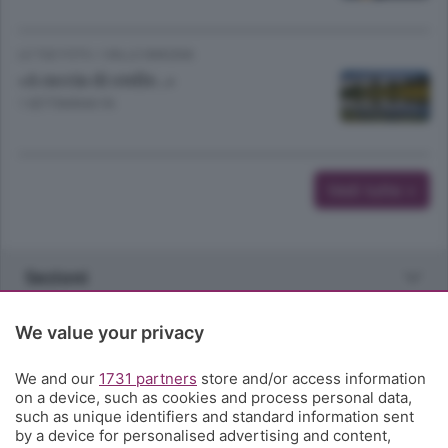
LE TUE FOTO
/
VALLE IMAGNA
«A caccia di stelle...»
1 SETTIMANA FA
Vedi tutte >
Sezioni
Rubriche
We value your privacy
We and our
1731 partners
store and/or access information
Territorio
on a device, such as cookies and process personal data,
such as unique identifiers and standard information sent
by a device for personalised advertising and content,
Servizi