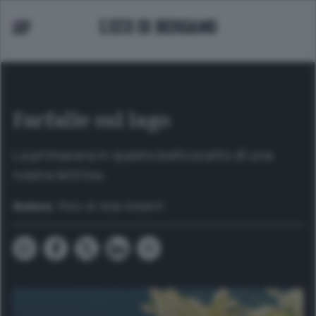
Farfalle sul lago
La primavera in questo bello scatto di una
nostra lettrice.
Autore:
Foto di Asia Imberti