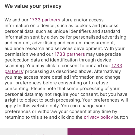
Rubriche
We value your privacy
We and our
1733 partners
store and/or access
Territorio
information on a device, such as cookies and process
personal data, such as unique identifiers and standard
information sent by a device for personalised advertising
Servizi
and content, advertising and content measurement,
audience research and services development. With your
permission we and our
1733 partners
may use precise
Chi Siamo
geolocation data and identification through device
scanning. You may click to consent to our and our
1733
partners
’ processing as described above. Alternatively
Community
you may access more detailed information and change
your preferences before consenting or to refuse
consenting. Please note that some processing of your
Network
personal data may not require your consent, but you have
a right to object to such processing. Your preferences will
apply to this website only. You can change your
preferences or withdraw your consent at any time by
returning to this site and clicking the
privacy policy
button
at the bottom of the webpage.
© COPYRIGHT 2026 - S.E.S.A.A.B. S.p.a. con sede in Viale
Papa Giovanni XXIII, 118 24121 Bergamo - E' vietata la