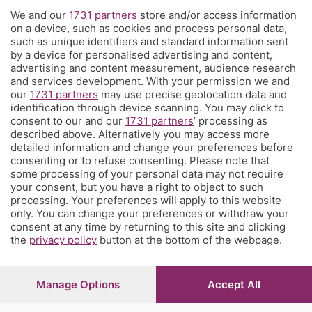
We and our
1731 partners
store and/or access information
Territorio
on a device, such as cookies and process personal data,
such as unique identifiers and standard information sent
by a device for personalised advertising and content,
Servizi
advertising and content measurement, audience research
and services development. With your permission we and
our
1731 partners
may use precise geolocation data and
Chi Siamo
identification through device scanning. You may click to
consent to our and our
1731 partners
’ processing as
described above. Alternatively you may access more
Community
detailed information and change your preferences before
consenting or to refuse consenting. Please note that
some processing of your personal data may not require
Network
your consent, but you have a right to object to such
processing. Your preferences will apply to this website
only. You can change your preferences or withdraw your
consent at any time by returning to this site and clicking
the
privacy policy
button at the bottom of the webpage.
© COPYRIGHT 2026 - S.E.S.A.A.B. S.p.a. con sede in Viale
Papa Giovanni XXIII, 118 24121 Bergamo - E' vietata la
Manage Options
Accept All
riproduzione anche parziale
Iscritta al Registro Imprese di Bergamo al n.243762 |