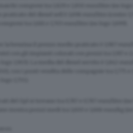
marchi compresi tra 1,829 e 1,850 euro/litro (no logo 1
raticato del diesel self è 1,698 euro/litro (contro 1,
mpresi tra 1,681 e 1,703 euro/litro (no logo 1,699).
r la benzina il prezzo medio praticato è 1,987 euro/li
te) con gli impianti colorati con prezzi tra 1,917 e 
 logo 1,903). La media del diesel servito è 1,842 euro/
850), con i punti vendita delle compagnie tra 1,775 e 
 logo 1,755).
cati del Gpl si trovano tra 0,767 e 0,787 euro/litro (no
ano mostra prezzi medi tra 1,600 e 1,668 euro/kg (no 
SERVATA