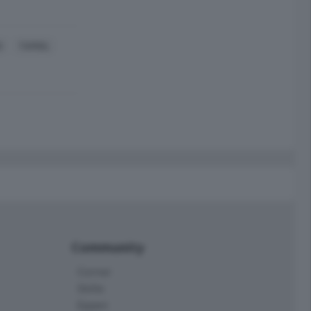
O
TAMOIL
Community
Corner
Skille
Eppen