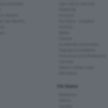
na e di Scalve
Ogni vita un racconto
d
Pubblicità
o e Sebino
Concorsi
lle San Martino
Eco Store - Iniziative
ina
Archivio
gna
Meteo
Cinema
Le aziende comunicano
Segnala un problema
Comunica con la Redazione
I più letti
News in tempo reale
Skill Alexa
Chi Siamo
Redazione
Editore
Contatti