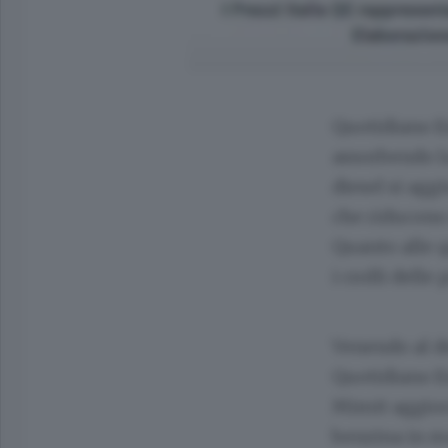
Quotidiano En
assorbendo la 
diesel si agg
che riducono 
Quanto alle q
i crolli delle
Venendo al de
Quotidiano En
Mimit aggiorn
benzina in mo