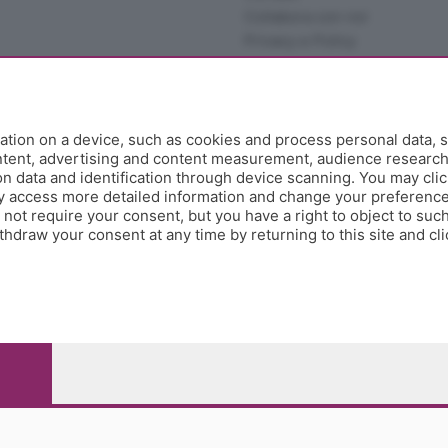
Collabora con noi
Privacy e Policy
tion on a device, such as cookies and process personal data, s
ontent, advertising and content measurement, audience researc
 data and identification through device scanning. You may clic
y access more detailed information and change your preference
ot require your consent, but you have a right to object to such
hdraw your consent at any time by returning to this site and cl
e Papa Giovanni XXIII, 118 24121 Bergamo - E' vietata la
pitale sociale Euro 10.000.000 i.v.