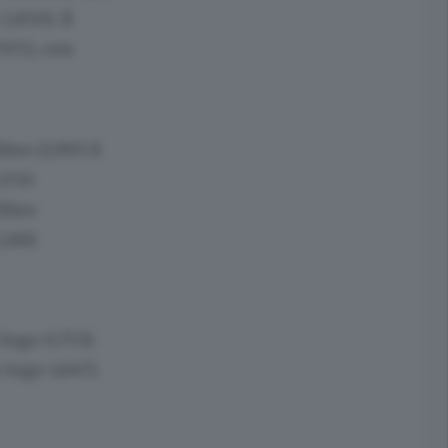
,850). Il
705), con
tro (1,993 il
2,050
litro
1,881
 logo 0,753).
logo 1,647).