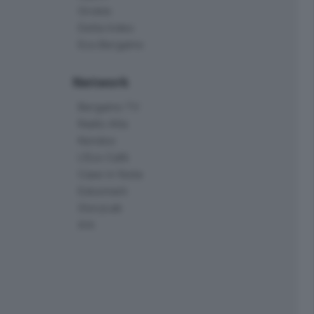
Orobie
Delta Index
Eco.Bergamo
Network
Bergamo TV
Radio Alta
Kendoo
L'Eco Cafè
Case in festa
Edoomark
StoryLab
Ark