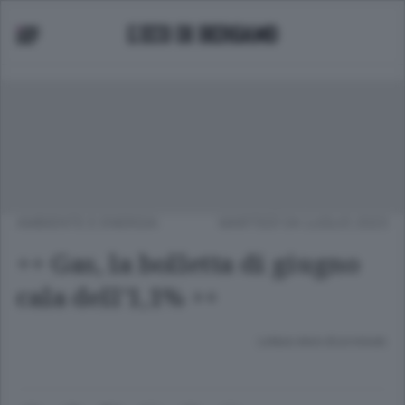
AMBIENTE E ENERGIA
MARTEDÌ 04 LUGLIO 2023
++ Gas, la bolletta di giugno
cala dell'1,1% ++
Lettura meno di un minuto.