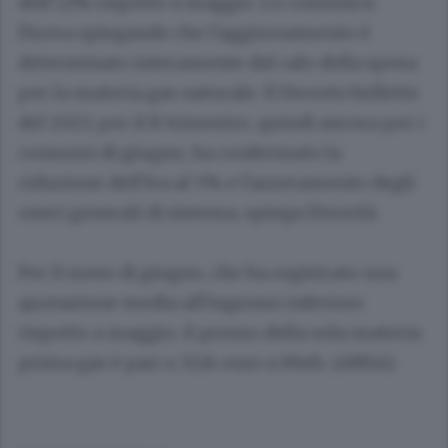
dell'1,1% rispetto a maggio. Lo comunica
l'Arera spiegando che l'aggiornamento è
determinato interamente dal calo della spesa
per la materia gas naturale. Il Decreto bollette
del 2023, per il II trimestre, quindi ancora per i
consumi di giugno, ha confermato la
riduzione dell'Iva al 5% e l'azzeramento degli
oneri generali di sistema, spiega l'Atorità.
Per il mese di giugno, che ha registrato una
quotazione media all'ingrosso inferiore
rispetto a maggio, il prezzo della sola materia
prima gas è pari a 33,14 euro a Mwh. (ANSA).