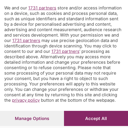
We and our
1731 partners
store and/or access information
Territorio
on a device, such as cookies and process personal data,
such as unique identifiers and standard information sent
by a device for personalised advertising and content,
Servizi
advertising and content measurement, audience research
and services development. With your permission we and
our
1731 partners
may use precise geolocation data and
Chi Siamo
identification through device scanning. You may click to
consent to our and our
1731 partners
’ processing as
described above. Alternatively you may access more
Community
detailed information and change your preferences before
consenting or to refuse consenting. Please note that
some processing of your personal data may not require
Network
your consent, but you have a right to object to such
processing. Your preferences will apply to this website
only. You can change your preferences or withdraw your
consent at any time by returning to this site and clicking
the
privacy policy
button at the bottom of the webpage.
© COPYRIGHT 2026 - S.E.S.A.A.B. S.p.a. con sede in Viale
Papa Giovanni XXIII, 118 24121 Bergamo - E' vietata la
Manage Options
Accept All
riproduzione anche parziale
Iscritta al Registro Imprese di Bergamo al n.243762 |