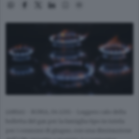
(ANSA) - ROMA, 04 LUG - Leggero calo della
bolletta del gas per la famiglia tipo in tutela
per i consumi di giugno, con una diminuzione