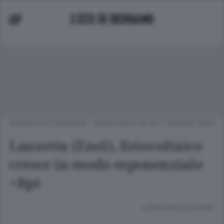
AMBIENTE E ENERGIA
MERCOLEDÌ 25 SETTEMBRE 2024
Lanzetta (Enel), fotovoltaico
cresce in modo esponenziale
+Rpt
Lettura meno di un minuto.