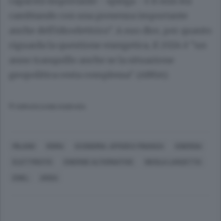
capacità importante - spiega - e il mix sta
cambiando con una presenza importante
anche dell'idroelettrico". A suo dire, per quanto
riguarda la questione energetica, il 2024 è "un
anno tranquillo anche se la situazione
geopolitica resta complessa". (ANSA).
© RIPRODUZIONE RISERVATA
MILANO
ROMA
ECONOMIA, AFFARI E FINANZA
ENERGIA
ELETTRICITÀ
ENERGIE ALTERNATIVE
NICOLA LANZETTA
ENEL
ANSA