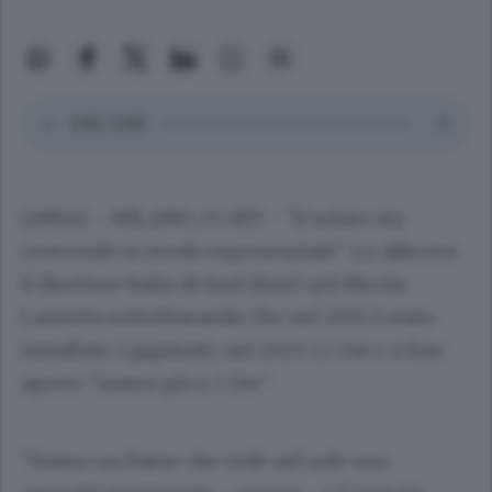
(ANSA) - MILANO, 25 SET - "Il solare sta
crescendo in modo esponenziale". Lo afferma
il direttore Italia di Enel (Enel rpt) Nicola
Lanzetta sottolineando che nel 2021 è stato
installato 1 gigawatt, nel 2023 5,7 Gw e a fine
agosto "siamo già a 5 Gw".
"Siamo un Paese che vede nel sole una