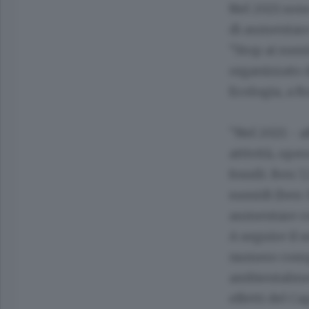
Nel 2021 sono
di aumentare
"Stop ai sus
organizzato d
Ecologia, a 
"Nel 2021 - af
attività, ope
fossili. Ben 7
sussidi (ben 
aumentare con
A seguire il s
numero compl
ambientalmen
effetti del C