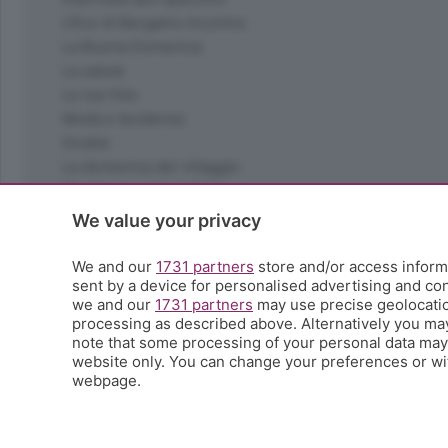
L'Eco di Bergamo Incontra
La Buona Domenica
La salute
Le tue foto
Moda e tendenze
Orobie
La domenica del villaggio
Ricette (quasi) perfette
Scienza e Tecnologia
We value your privacy
Tic Tac
Volontariato
We and our
1731 partners
store and/or access informa
sent by a device for personalised advertising and c
StoryLab
we and our
1731 partners
may use precise geolocation
Il punto
processing as described above. Alternatively you ma
L'EcoCafè
note that some processing of your personal data may n
Editoriali
website only. You can change your preferences or wit
webpage.
© COPYRIGHT 2026 - S.E.S.A.A.B. S.p.a. con sede in Vial