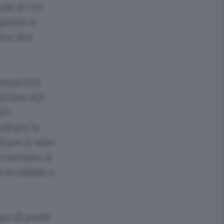
tale di 570
queste si
rca 38,9
nosi (13,4
i), ben 14,8
025
ndi per la
li per le auto
 e metano, il
 le caldaie a
iro di pochi