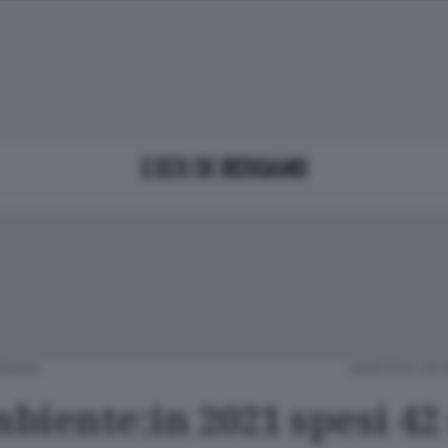
ERGIA
MARTEDÌ 29 
biente:in 2021 spesi 42