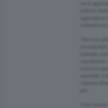
cui si aggiun
milioni, dedi
aggiungono le
miliardi euro
"Dei 41,8 mil
riconducibili 
miliardi, sot
cancellando, a
ricerca su ga
aziendali, il
Capacity Mark
gas.
Tutte risorse