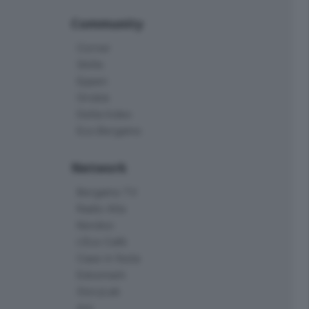
Community
Corner
Skille
Eppen
Orobie
Delta Index
Eco.Bergamo
Network
Bergamo TV
Radio Alta
Kendoo
L'Eco Cafè
Case in festa
Edoomark
StoryLab
Ark