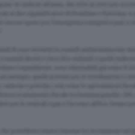
gono 30 milioni all'anno, dal 2024 al 2043 per un to
cati ai due rigassificatori di Piombino e Ravenna. A 
 risorse spese per l'emergenza energetica pari a ci
".
iardi di euro investiti in sussidi ambientalmente dan
a sussidi diretti e circa 28,4 miliardi a quelli indirett
tolinea Legambiente, sono eliminabili già entro il 2
d esempio, quelli previsti per le trivellazioni e i fo
s, carbone e petrolio, così come le agevolazioni fisca
 diverso trattamento fiscale tra benzina gasolio, GPL
et per le centrali a gas e l'accesso all'Eco-bonus per
 che potrebbero essere rimesse in circolazione nel g