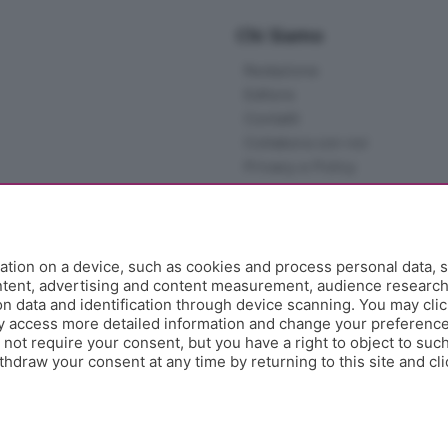
Chi Siamo
Redazione
Editore
Contatti
Collabora con noi
Privacy e Policy
tion on a device, such as cookies and process personal data, s
ontent, advertising and content measurement, audience researc
 data and identification through device scanning. You may clic
y access more detailed information and change your preference
ot require your consent, but you have a right to object to such
hdraw your consent at any time by returning to this site and cl
e Papa Giovanni XXIII, 118 24121 Bergamo - E' vietata la