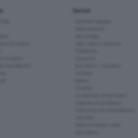
io
Servizi
ittà
Edizione digitale
Abbonamenti
ana
Necrologie
na e di Scalve
Ogni vita un racconto
d
Pubblicità
o e Sebino
Concorsi
lle San Martino
Eco Store - Iniziative
ina
Archivio
gna
Meteo
Cinema
Le aziende comunicano
Segnala un problema
Comunica con la Redazione
I più letti
News in tempo reale
Skill Alexa