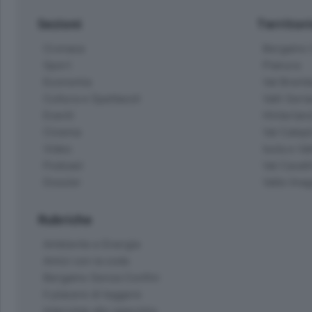
Sezioni
Territor
Cronaca
Bergamo C
Sport
Pianura
Economia
Val Bremb
Cultura e Spettacoli
Valli Seria
Eventi
Hinterlan
Cinema
Val Calepi
Video
Isola e Va
Podcast
Val Cavall
Dossier
Valle Ima
Rubriche
Ambiente e Energia
Amici con la coda
Bergamo Senza Confini
Il piacere di leggere
Interviste allo specchio