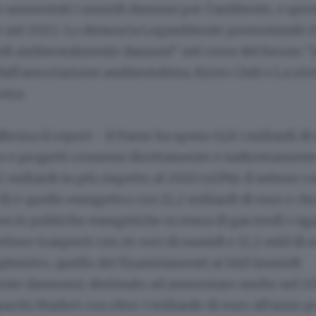
 aumentati i sussidi dannosi per l'ambiente, e ques
 nel 2022. Lo denuncia Legambiente presentando il
sidi ambientalmente dannosi" nel corso del forum "
all'associazione ambientalista, Kyoto Club e La riv
Roma.
ferma il report - il Paese ha speso 41,8 i miliardi di
re e progetti connessi direttamente e indirettamente
,2 miliardi in più rispetto al 2020 (+21%). Il settore c
31) è quello energetico con 12,2 miliardi di euro e c
 le politiche energetiche in tema di gas (vedi i rigas
ettore trasporti con 24 voci di sussidi e 12,2 mld di 
essivo, quello dei finanziamenti ai SAD (sussidi
te dannoso), destinato ad aumentare anche nel 20
apacity Market con oltre 1 miliardo di euro all'anno pe