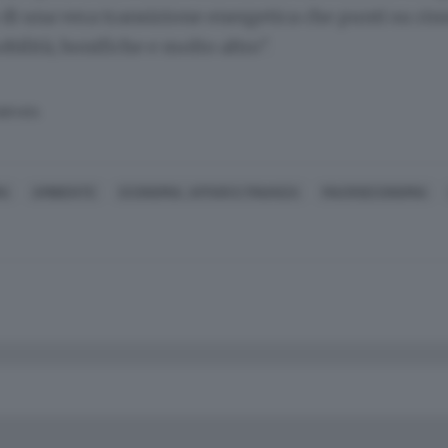
 di una vera transizione energetica che punti su rinno
bilità, bonifiche e molto altro".
SERVATA
MA
AMBIENTE
ECONOMIA, AFFARI E FINANZA
MACROECONOMIA