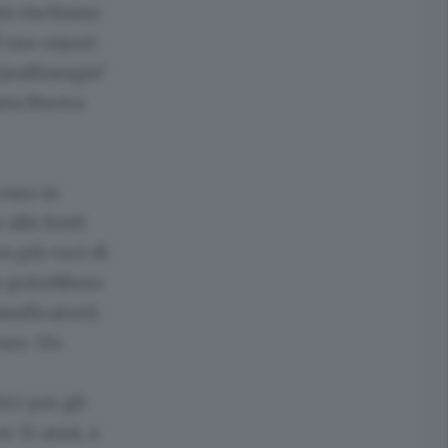
ti rischiano
 suo report
QualEnergia"
ista Nuova
 euro in
 alle fonti
on più voci di
he potrebbero
sificatori).
euro. Un
22 per gli
r 15 anni, a