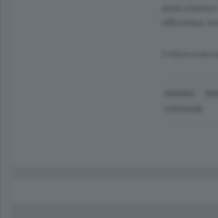
anni a favore
efficienza, mo
© RIPRODUZIONE RI
RAVENNA
RO
KYOTO CLUB