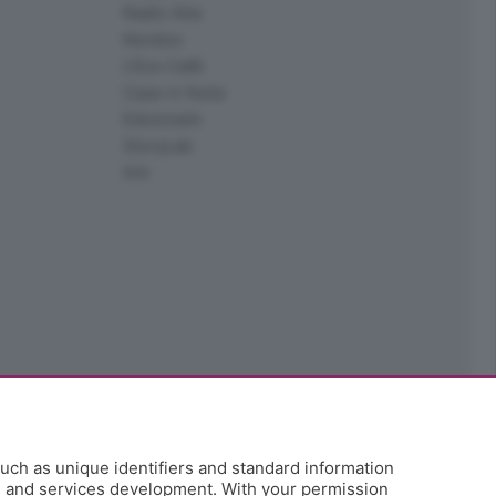
Radio Alta
Kendoo
L'Eco Cafè
Case in festa
Edoomark
StoryLab
Ark
uch as unique identifiers and standard information
h and services development. With your permission