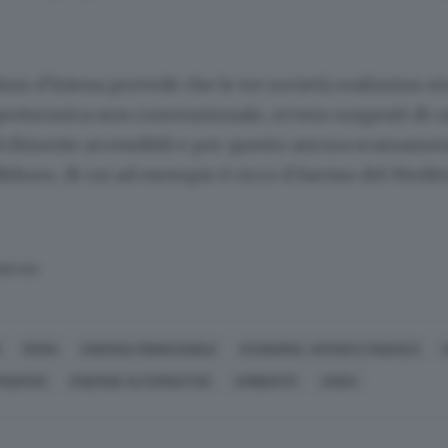
 d'Intesa prevede che le tre società realizzino st
geotermica non convenzionale, ovvero sorgenti di c
ficilmente accessibili e per questo ancora scarsamen
ffshore, di cui ad esempio è ricco il bacino del Medi
SERVATA
ROMA
ENERGIA RINNOVABILE
ECONOMIA, AFFARI E FINANZA
RISERVE
ENERGIE ALTERNATIVE
AMBIENTE
ANSA