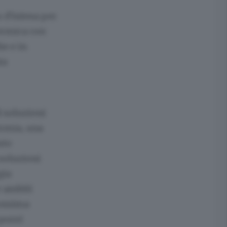
d'intesa per
termica con
he e in
ta
i soluzioni
ermia, una
uto
 soluzioni
gia
e ambiti
rossima
 pozzi