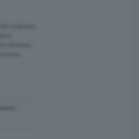
udi congiunti
alore
te sfruttate,
terraneo.
ENERGIA