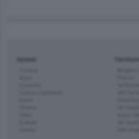
Sezioni
Territor
Cronaca
Bergamo C
Sport
Pianura
Economia
Val Bremb
Cultura e Spettacoli
Valli Seria
Eventi
Hinterlan
Cinema
Val Calepi
Video
Isola e Va
Podcast
Val Cavall
Dossier
Valle Ima