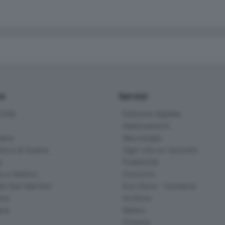
io
Servizi
ittà
Edizione digitale
Abbonamenti
ana
Necrologie
na e di Scalve
Ogni vita un racconto
d
Pubblicità
o e Sebino
Concorsi
lle San Martino
Eco Store - Iniziative
ina
Archivio
gna
Meteo
Cinema