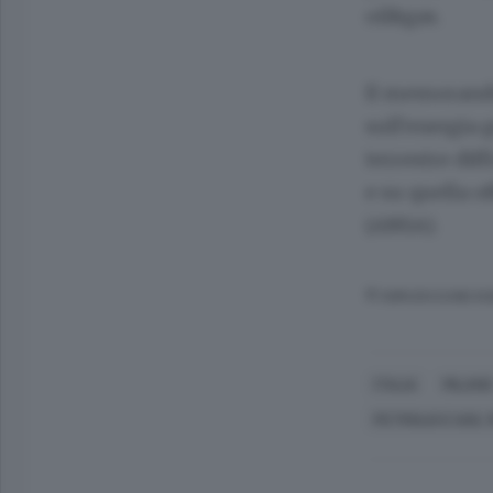
oil&gas.
Il memorandum
sull'energia 
terrestre dif
e su quella o
(ANSA).
© RIPRODUZIONE RI
ITALIA
MILANO
PETROLIO E GAS, 