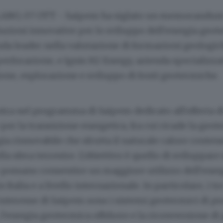
ANO, 07 OTT - Saipem ha siglato un memorandum 
uzioni innovative per lo sviluppo dell'energia geo
da leader nella valutazione di formazioni geologic
perforazione, e Ignis H2 Energy, azienda specializza
ione, esplorazione e sviluppo di fonti geotermiche.
ntra nel programma di Saipem dedicato all'offerta d
per la transizione energetica, fra cui ricade la geot
gia rinnovabile che sfrutta il naturale calore conten
lla sfera terrestre. L'obiettivo è quello di sviluppare
 possano consentire un maggiore utilizzo dell'ener
 Italia e a livello internazionale. In particolare, i tr
 interesse di Saipem sono i sistemi geotermici di p
l'energia geotermica offshore e la riconversione di