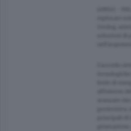
(ANSA) - MIL
esplorare sol
Geolog, azien
soluzioni di 
nell'acquisiz
L'accordo rie
tecnologiche 
fonte di ener
all'interno de
avanzate che
geotermica, in
principali di
generazione, 