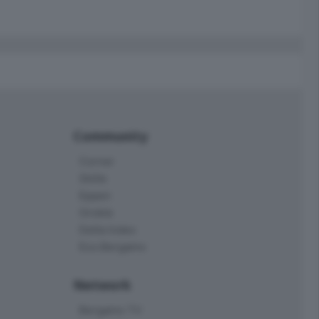
Community
Corner
Skille
Eppen
Orobie
Delta Index
Eco.Bergamo
Network
Bergamo TV