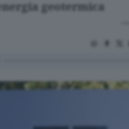
'energia geotermica
Lettu