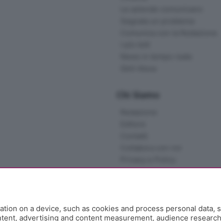
Le aziende comunicano
Segnala un problema
Comunica con la Redazione
I più letti
News in tempo reale
Skill Alexa
Chi Siamo
Redazione
Editore
Contatti
Collabora con noi
Privacy e Policy
tion on a device, such as cookies and process personal data, s
ontent, advertising and content measurement, audience researc