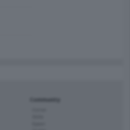
Community
Corner
Skille
Eppen