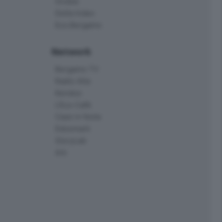
Orobie
Delta Index
Eco.Bergamo
Network
Bergamo TV
Radio Alta
Kendoo
L'Eco Cafè
Case in festa
Edoomark
StoryLab
Ark