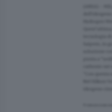
(ANSA) - MIL
dell'idrogeno
Hydrogen Wee
Quest'ultima,
tecnologia di 
Saipem, in gr
soluzione con
punta a "sodd
carbonio nei s
"Con questa 
Nel Håkon Vol
idrogeno rin
© RIPRODUZIONE RI