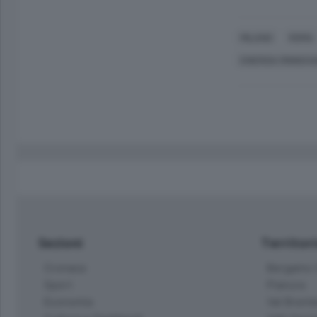
MILANO
ROMA
ENERGIA RINNOVA
Sezioni
Territor
Cronaca
Bergamo C
Sport
Pianura
Economia
Val Bremb