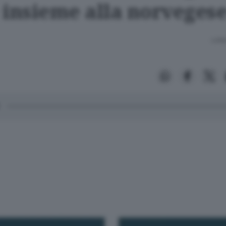
 insieme alla norvegese
Lettu