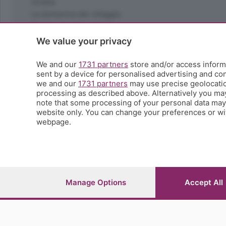
Orobie
La domenica del villaggio
Ricette (quasi) perfette
Scienza e Tecnologia
We value your privacy
Tic Tac
Volontariato
We and our
1731 partners
store and/or access informa
sent by a device for personalised advertising and c
StoryLab
we and our
1731 partners
may use precise geolocation
Il punto
processing as described above. Alternatively you ma
L'EcoCafè
note that some processing of your personal data may n
Editoriali
website only. You can change your preferences or wit
webpage.
© COPYRIGHT 2026 - S.E.S.A.A.B. S.p.a. con sede in Vial
riproduzione anche parziale
Iscritta al Registro Imprese di Bergamo al n.243762 | Ca
Manage Options
Accept All