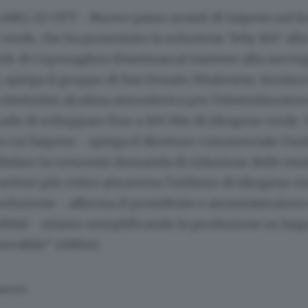
ANO, 02 OTT - Nuovo passo avanti di Saipem sul fr
 verde, che ha presentato la soluzione 'Ivhy 100' all
k di Copenaghen (Danimarca) insieme alla norveg
 spiega il gruppo di San Donato Mialenese, fornisce
elettrolisi alcalina atmosferica per l'elettrolizzator
ado di sviluppare fino a 100 Mw di idrogeno verde.
 cui Saipem - spiega il direttore commerciale Guid
isfare la crescente domanda di riduzione delle emi
ettori più critici attraverso l'utilizzo di idrogeno r
soluzione - afferma il presidente e amministratore 
ldal - stiamo semplificando la produzione su larga
novabile" (ANSA).
SERVATA