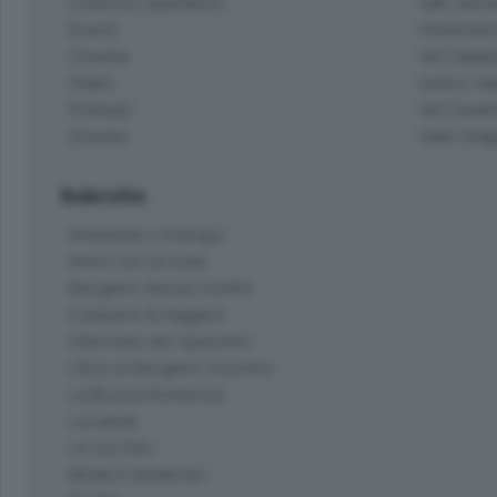
Cultura e Spettacoli
Valli Seria
Eventi
Hinterlan
Cinema
Val Calepi
Video
Isola e Va
Podcast
Val Cavall
Dossier
Valle Ima
Rubriche
Ambiente e Energia
Amici con la coda
Bergamo Senza Confini
Il piacere di leggere
Interviste allo specchio
L'Eco di Bergamo Incontra
La Buona Domenica
La salute
Le tue foto
Moda e tendenze