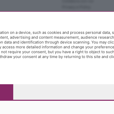
Collabora con noi
Privacy e Policy
tion on a device, such as cookies and process personal data, s
ontent, advertising and content measurement, audience researc
 data and identification through device scanning. You may clic
y access more detailed information and change your preference
ot require your consent, but you have a right to object to such
hdraw your consent at any time by returning to this site and cl
e Papa Giovanni XXIII, 118 24121 Bergamo - E' vietata la
pitale sociale Euro 10.000.000 i.v.