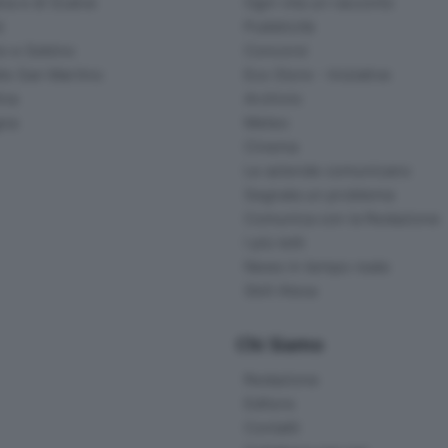
na e di Scalve
Ogni vita un racconto
d
Pubblicità
o e Sebino
Concorsi
lle San Martino
Eco Store - Iniziative
ina
Archivio
gna
Meteo
Cinema
Le aziende comunicano
Segnala un problema
Comunica con la Redazione
I più letti
News in tempo reale
Skill Alexa
Chi Siamo
Redazione
Editore
Contatti