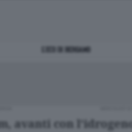
ERGIA
MERCOLEDÌ 02
m, avanti con l'idrogen