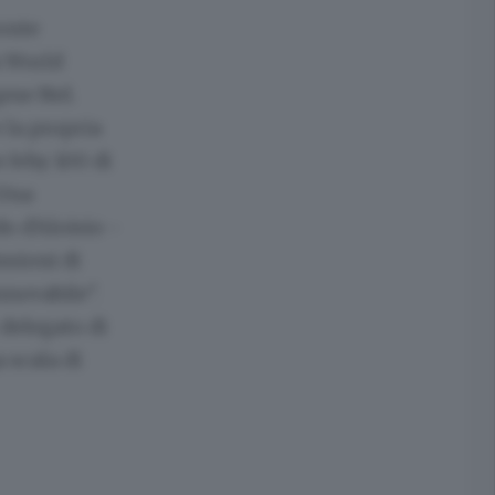
onte
a World
ese Nel.
 la propria
e Ivhy 100 di
 Una
o d'Aloisio -
ssioni di
innovabile".
delegato di
 scala di