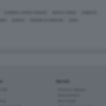
ECONOMIA, AFFARI E FINANZA
MERCATI, BORSE
AMBIENTE
BILE
ENERGIA
ENERGIE ALTERNATIVE
ANSA
io
Servizi
ittà
Edizione digitale
Abbonamenti
ana
Necrologie