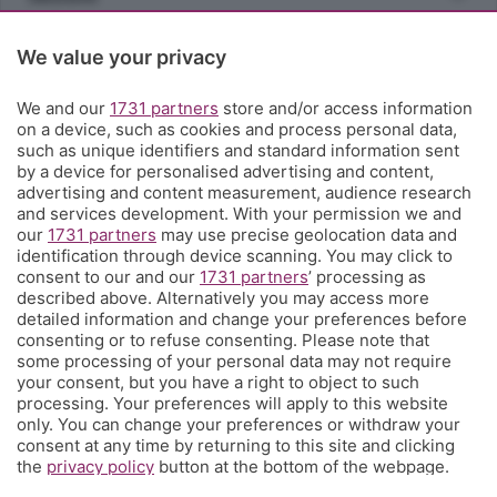
Rubriche
We value your privacy
We and our
1731 partners
store and/or access information
Territorio
on a device, such as cookies and process personal data,
such as unique identifiers and standard information sent
by a device for personalised advertising and content,
Servizi
advertising and content measurement, audience research
and services development. With your permission we and
our
1731 partners
may use precise geolocation data and
Chi Siamo
identification through device scanning. You may click to
consent to our and our
1731 partners
’ processing as
described above. Alternatively you may access more
Community
detailed information and change your preferences before
consenting or to refuse consenting. Please note that
some processing of your personal data may not require
Network
your consent, but you have a right to object to such
processing. Your preferences will apply to this website
only. You can change your preferences or withdraw your
consent at any time by returning to this site and clicking
the
privacy policy
button at the bottom of the webpage.