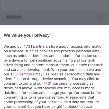
Sezioni
Rubriche
We value your privacy
Territorio
We and our
1731 partners
store and/or access information
on a device, such as cookies and process personal data,
such as unique identifiers and standard information sent
Servizi
by a device for personalised advertising and content,
advertising and content measurement, audience research
and services development. With your permission we and
Chi Siamo
our
1731 partners
may use precise geolocation data and
identification through device scanning. You may click to
consent to our and our
1731 partners
’ processing as
Community
described above. Alternatively you may access more
detailed information and change your preferences before
consenting or to refuse consenting. Please note that
Network
some processing of your personal data may not require
your consent, but you have a right to object to such