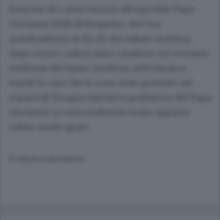
francese di 4 anni èmorta all'ospedale Papa
Giovanni XXIII di Bergamo, dov'era
statatrasferita in fin di vita sabato mattina,
dopo essere caduta inun canalone sul versante
intelvese del Sasso Gordona, nelComasco.
Inutili le cure che le sono state prestate nel
repartodi Terapia intensiva pediatrica del Papa
Giovanni. Le suecondizioni erano apparse
subito molto gravi.
© RIPRODUZIONE RISERVATA