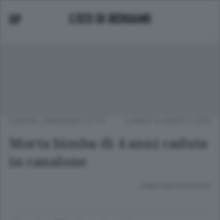
EUROPA
/
BERGAMO CITTÀ
LUNEDÌ 10 AGOSTO 2015
Morta bimba di 4 anni caduta
in canalone
Lettura meno di un minuto.