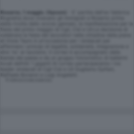
Rosarno, 1 maggio. (Apcom)
- E' partita dall'ex fabbrica
Rognetta dove vivevano gli immigrati a Rosarno prima
della rivolta dello scorso gennaio, la manifestazione per la
festa del primo maggio di Cgil, Cisl e Uil.La decisione di
celebrare la festa dei lavoratori nella cittadina della piana
di Gioia Tauro è un'occasione per i sindacati per
affermare i principi di legalità, solidarietà, integrazione e
dire 'no' al razzismo. Il corteo è accompagnato dalla
banda del paese e da un gruppo folcloristico di ballerini
locali definiti 'I giganti'.Al corteo parteciperanno i tre
leader sindacali di Cgil Cisl e Uil Gugliemo Epifani,
Raffaele Bonanni e Luigi Angeletti.
© RIPRODUZIONE RISERVATA