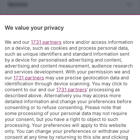
Sezioni
Rubriche
We value your privacy
Territorio
We and our
1731 partners
store and/or access information
on a device, such as cookies and process personal data,
such as unique identifiers and standard information sent
Servizi
by a device for personalised advertising and content,
advertising and content measurement, audience research
and services development. With your permission we and
Chi Siamo
our
1731 partners
may use precise geolocation data and
identification through device scanning. You may click to
consent to our and our
1731 partners
’ processing as
Community
described above. Alternatively you may access more
detailed information and change your preferences before
consenting or to refuse consenting. Please note that
Network
some processing of your personal data may not require
your consent, but you have a right to object to such
processing. Your preferences will apply to this website
only. You can change your preferences or withdraw your
consent at any time by returning to this site and clicking