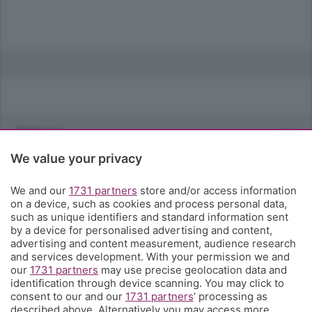
Sezioni
We value your privacy
Rubriche
We and our
1731 partners
store and/or access information
on a device, such as cookies and process personal data,
Territorio
such as unique identifiers and standard information sent
by a device for personalised advertising and content,
advertising and content measurement, audience research
Servizi
and services development. With your permission we and
our
1731 partners
may use precise geolocation data and
identification through device scanning. You may click to
Chi Siamo
consent to our and our
1731 partners
’ processing as
described above. Alternatively you may access more