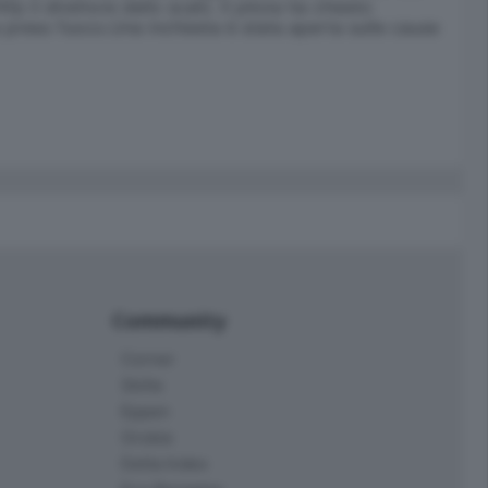
p il direttore dello scalo. Il pilota ha chiesto
a preso fuoco.Una inchiesta è stata aperta sulle cause
Community
Corner
Skille
Eppen
Orobie
Delta Index