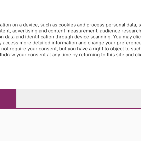
tion on a device, such as cookies and process personal data, s
ontent, advertising and content measurement, audience researc
 data and identification through device scanning. You may clic
y access more detailed information and change your preference
ot require your consent, but you have a right to object to such
hdraw your consent at any time by returning to this site and cl
e Papa Giovanni XXIII, 118 24121 Bergamo - E' vietata la
pitale sociale Euro 10.000.000 i.v.