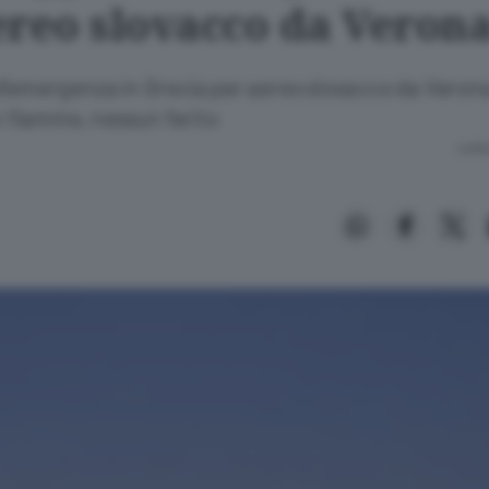
ereo slovacco da Veron
d'emergenza in Grecia per aereo slovacco da Veron
in fiamme, nessun ferito
Lettu