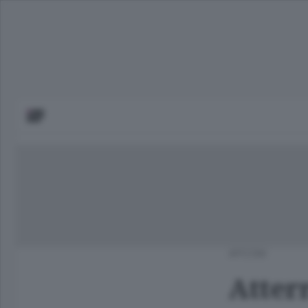
APCOM
Atter