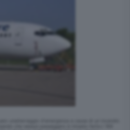
ato unatterraggio d'emergenza a causa di un incendio
cisando che nessun passeggero è rimasto ferito.I 169