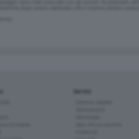
aggio sono stati evacuati con gli scivoli, ha precisato all'Af
tinazione dopo avere realizzato che il motore sinistro avev
SERVATA
io
Servizi
ittà
Edizione digitale
Abbonamenti
ana
Necrologie
na e di Scalve
Ogni vita un racconto
d
Pubblicità