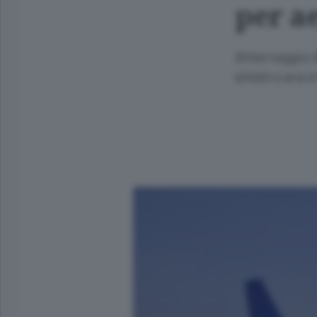
per a
Atterraggio 
sinistro era 