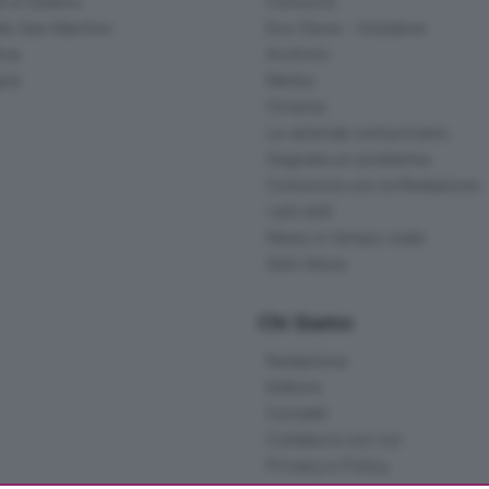
o e Sebino
Concorsi
lle San Martino
Eco Store - Iniziative
ina
Archivio
gna
Meteo
Cinema
Le aziende comunicano
Segnala un problema
Comunica con la Redazione
I più letti
News in tempo reale
Skill Alexa
Chi Siamo
Redazione
Editore
Contatti
Collabora con noi
Privacy e Policy