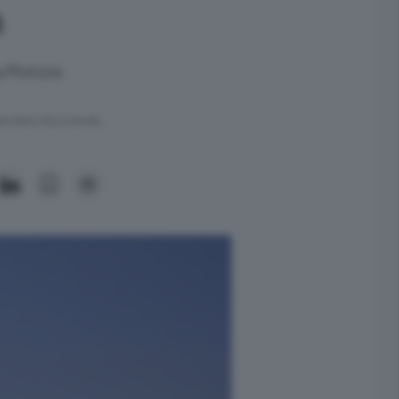
a
a Motore
ra meno di un minuto.