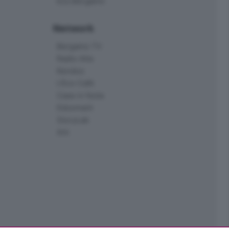
Eco.Bergamo
Network
Bergamo TV
Radio Alta
Kendoo
L'Eco Cafè
Case in festa
Edoomark
StoryLab
Ark