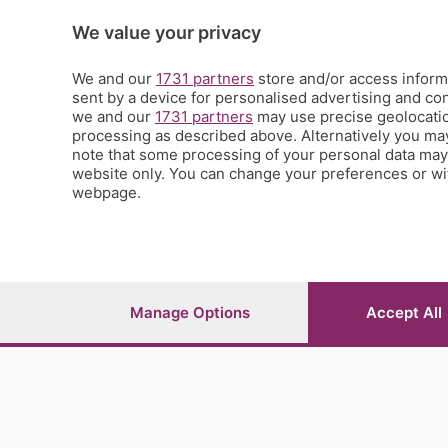
Ricette (quasi) perfette
Scienza e Tecnologia
We value your privacy
Tic Tac
Volontariato
We and our
1731 partners
store and/or access informa
sent by a device for personalised advertising and c
StoryLab
we and our
1731 partners
may use precise geolocation
Il punto
processing as described above. Alternatively you ma
L'EcoCafè
note that some processing of your personal data may n
Editoriali
website only. You can change your preferences or wit
webpage.
© COPYRIGHT 2026 - S.E.S.A.A.B. S.p.a. con sede in Vial
riproduzione anche parziale
Iscritta al Registro Imprese di Bergamo al n.243762 | Ca
Manage Options
Accept All