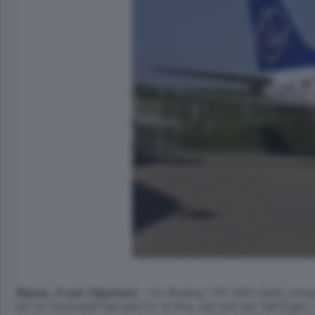
Atene, 4 set. (Apcom)
- Un Boeing 737-400 della compa
ad un motoreall'aeroporto di Kos, nel sud est dell'Egeo,