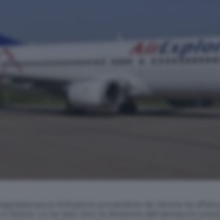
gniaslovacca AirExplore proveniente da Verona ha effettu
 in Grecia. Lo ha reso noto la direzione dell'aeroporto pre