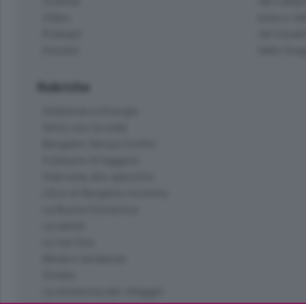
Cinema
Val Calepi
Video
Isola e Va
Podcast
Val Cavall
Dossier
Valle Ima
Rubriche
Ambiente e Energia
Amici con la coda
Bergamo Senza Confini
Il piacere di leggere
Interviste allo specchio
L'Eco di Bergamo Incontra
La Buona Domenica
La salute
Le tue foto
Moda e tendenze
Orobie
La domenica del villaggio