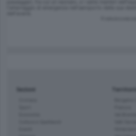
passeggeri, fra cui un neonato, e i sette membri dell'equip
l'atterraggio di emergenza nell'aeroporto della sua des
dell'avaria.
© RIPRODUZIONE RI
Sezioni
Territor
Cronaca
Bergamo C
Sport
Pianura
Economia
Val Bremb
Cultura e Spettacoli
Valli Seria
Eventi
Hinterlan