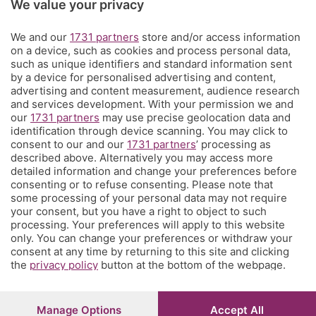
Rubriche
We value your privacy
We and our
1731 partners
store and/or access information
Territorio
on a device, such as cookies and process personal data,
such as unique identifiers and standard information sent
by a device for personalised advertising and content,
Servizi
advertising and content measurement, audience research
and services development. With your permission we and
our
1731 partners
may use precise geolocation data and
Chi Siamo
identification through device scanning. You may click to
consent to our and our
1731 partners
’ processing as
described above. Alternatively you may access more
Community
detailed information and change your preferences before
consenting or to refuse consenting. Please note that
some processing of your personal data may not require
Network
your consent, but you have a right to object to such
processing. Your preferences will apply to this website
only. You can change your preferences or withdraw your
consent at any time by returning to this site and clicking
the
privacy policy
button at the bottom of the webpage.
© COPYRIGHT 2026 - S.E.S.A.A.B. S.p.a. con sede in Viale
Papa Giovanni XXIII, 118 24121 Bergamo - E' vietata la
Manage Options
Accept All
riproduzione anche parziale