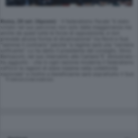
Roma, 29 set. (Apcom)
- Il federalismo fiscale "è stato
votato nel suo percorso non solo dalla maggioranza ma
anche da quasi tutte le forze di opposizione, e non
prevede alcuna forma di divaricazione" tra Nord e Sud,
"semmai il contrario" perché "a regime sarà una "cerniera
unificante". Lo ha detto il presidente del consiglio, Silvio
Berlusconi, nel suo intervento alle Camere."E' dimostrato -
ha aggiunto - che in ogni nazione moderna il federalismo
rafforzi le ragioni di stare insieme nella collettività
nazionale" e inoltre a beneficiarne sarà soprattutto il Sud.
© RIPRODUZIONE RISERVATA