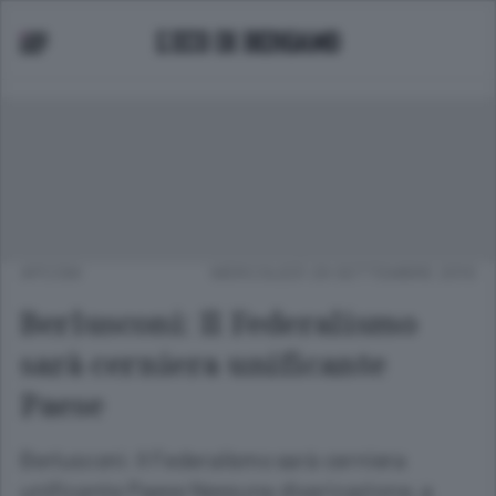
APCOM
MERCOLEDÌ 29 SETTEMBRE 2010
Berlusconi: Il Federalismo
sarà cerniera unificante
Paese
Berlusconi: Il Federalismo sarà cerniera
unificante Paese Nessuna divaricazione, a