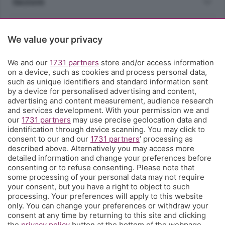
Sezioni
Rubriche
We value your privacy
Territorio
We and our
1731 partners
store and/or access information
on a device, such as cookies and process personal data,
such as unique identifiers and standard information sent
Servizi
by a device for personalised advertising and content,
advertising and content measurement, audience research
and services development. With your permission we and
Chi Siamo
our
1731 partners
may use precise geolocation data and
identification through device scanning. You may click to
consent to our and our
1731 partners
’ processing as
Community
described above. Alternatively you may access more
detailed information and change your preferences before
consenting or to refuse consenting. Please note that
Network
some processing of your personal data may not require
your consent, but you have a right to object to such
processing. Your preferences will apply to this website
only. You can change your preferences or withdraw your
consent at any time by returning to this site and clicking
the
privacy policy
button at the bottom of the webpage.