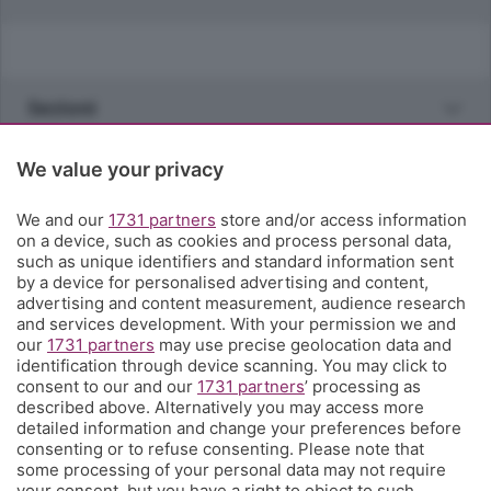
Sezioni
Rubriche
We value your privacy
We and our
1731 partners
store and/or access information
Territorio
on a device, such as cookies and process personal data,
such as unique identifiers and standard information sent
by a device for personalised advertising and content,
Servizi
advertising and content measurement, audience research
and services development. With your permission we and
our
1731 partners
may use precise geolocation data and
Chi Siamo
identification through device scanning. You may click to
consent to our and our
1731 partners
’ processing as
described above. Alternatively you may access more
Community
detailed information and change your preferences before
consenting or to refuse consenting. Please note that
some processing of your personal data may not require
Network
your consent, but you have a right to object to such