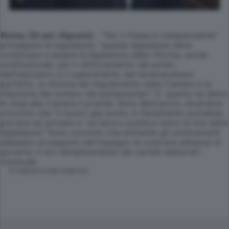
Roma, 29 set. (Apcom)
- "Per il Paese è indispensabile"
proseguire la legislatura, "questa legislatura deve
continuare a essere la legislatura delle riforme, anche
costituzionali, per il rafforzamento dei poteri
dell'esecutivo e il superamento del bicameralismo
perfetto, la riforma del regolamento delle Camere e la
riduzione del numero dei parlamentari". E' quanto ha detto
in Aula alla Camera il premier Silvio Berlusconi, dicendosi
convinto che "il lavoro già svolto in Parlamento potrebbe
portare ad arrivare a "un lavoro positivo entro la fine della
legislatura"."Sono convinto che entrambi gli schieramenti
debbano proseguire nell'impegno di costruire alleanze di
governo e non semplicemente dei cartelli elettorali",
conclude.
© RIPRODUZIONE RISERVATA