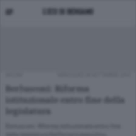
APCOM
MERCOLEDÌ 29 SETTEMBRE 2010
Berlusconi: Riforma
istituzionale entro fine della
legislatura
Berlusconi: Riforma istituzionale entro fine
della legislatura Rafforzare esecutivo,