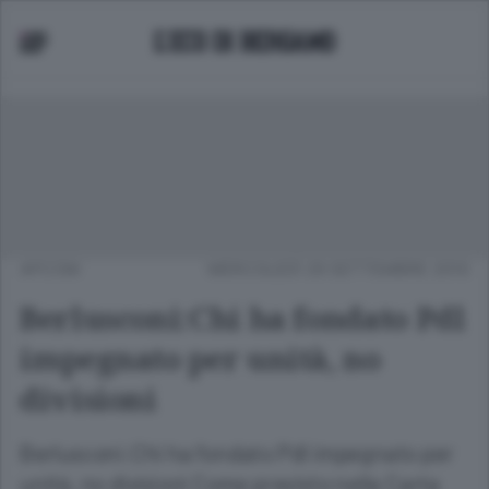
APCOM
MERCOLEDÌ 29 SETTEMBRE 2010
Berlusconi:Chi ha fondato Pdl
impegnato per unità, no
divisioni
Berlusconi:Chi ha fondato Pdl impegnato per
unità, no divisioni Come previsto nella Carta