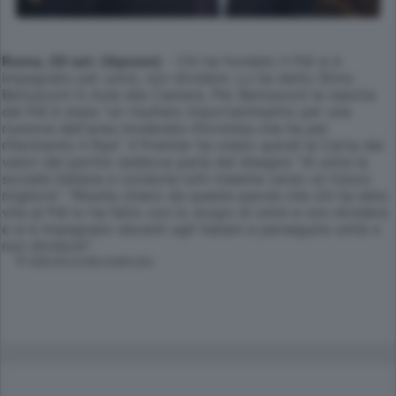
Roma, 29 set. (Apcom)
- Chi ha fondato il Pdl si è
impegnato per unire, non dividere. Lo ha detto Silvio
Berlusconi in Aula alla Camera. Per Berlusconi la nascita
del Pdl è stata "un risultato importantissimo per una
riunione dell'area moderata riformista che ha per
riferimento il Ppe". Il Premier ha citato quindi la Carta dei
valori del partito laddove parla del disegno "di unire la
società italiana e condurla tutti insieme verso un futuro
migliore". "Risulta chiaro da queste parole che chi ha dato
vita al Pdl lo ha fatto con lo scopo di unire e non dividere
e si è impegnato davanti agli italiani a perseguire unità e
non divisioni".
© RIPRODUZIONE RISERVATA