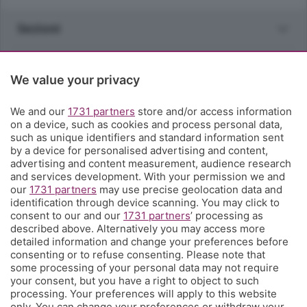
Sezioni
Rubriche
We value your privacy
Territorio
We and our
1731 partners
store and/or access information
on a device, such as cookies and process personal data,
such as unique identifiers and standard information sent
Servizi
by a device for personalised advertising and content,
advertising and content measurement, audience research
and services development. With your permission we and
Chi Siamo
our
1731 partners
may use precise geolocation data and
identification through device scanning. You may click to
consent to our and our
1731 partners
’ processing as
Community
described above. Alternatively you may access more
detailed information and change your preferences before
consenting or to refuse consenting. Please note that
Network
some processing of your personal data may not require
your consent, but you have a right to object to such
processing. Your preferences will apply to this website
only. You can change your preferences or withdraw your