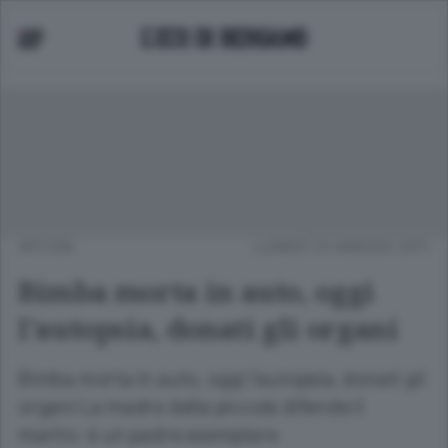
APCOM
LUNEDÌ 23 MAGGIO 2011
Bimba morta in auto, oggi
l'autopsia, donati gli organi
Bimba morta in auto, oggi l'autopsia, donati gli
organi La madre della piccola difende il
marito: è un padre esemplare