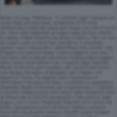
Roma, 23 mag. (TMNews) - E' prevista oggi l'autopsia sul
corpo della piccola Elena, la bambina di 22 mesi,
dimenticata in auto dal padre per cinque ore, che è morta
ieri. Sono stati espiantati gli organi della piccola, mentre
la madre, Chiara Sciarrini, ha difeso il marito: "Non ho mai
accusato Lucio e mai lo farò perché lui, e sottolineo
questo, non è colpevole di niente"Sono stati donati i reni,
il fegato e il cuore di Elena. Come si legge in una nota: "I
reni sono stati prelevati dal dottor Federico Mocchegiani
della Clinica Epatobiliare e dei Trapianti degli Ospedali
Riuniti di Ancona, per il prelievo del cuore è intervenuta
una équipe chirurgica di Bergamo, per il fegato una
équipe di Torino. Ha seguito tutta l'operazione la
dottoressa Francesca De Pace, coordinatore ospedaliero
(Ospedali Riuniti di Ancona) per la donazione e i trapianti,
in stretta collaborazione con il Nord Italla Transplant (Nit)
di Milano per le ricerche necessarie e l'allocazione degli
organi, con il Centro Regionale Trapianti (Crt) diretto da
Duilio Testasecca e con il direttore medico Leonardo
Incicchitti del presidio materno infantile Salesi".Il fegato
della bimba "è stato destinato a Torino, ilcuore a