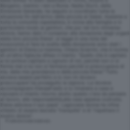
Bergamo, mentre i reni a Roma. Nadia Storti, della
Direzione Generale, ha seguito e coordinato tutta la
situazione fin dall'arrivo della piccola al Salesi. Assieme a
tutta la comunità ospedaliera, è vicina alla famiglia e in
particolare modo ai genitori, che pur nel loro immenso
dolore, hanno dato il consenso alla donazione degli organi
della loro piccola Elena", si legge in una nota del
nosocomio.A fare la scelta della donazione sono stati i
genitori di Elena.La mamma, Chiara Sciarrini, che è incinta
di un'altra figlia,ha difeso il marito: "Quello che è capitato
a lui poteva capitare a ognuno di noi, perché non ci si
ferma mai e lui non si fermava perché si preoccupava di
me, della mia gravidanza e della piccola Elena"."Tutto
doveva essere perfetto e io non mi dovevo
preoccupare",ha proseguito la signora. Lui doveva
accompagnare Elenaall'asilo e io rimanere a casa a
riposare e intanto intorno atutto questo c'era da pensare
al lavoro, alle responsabilità,alla casa appena costruita.
Elena adorava il suo papà". Lagiovane donna ha infine
chiesto di essere lasciata "tranquilla" e di "rispettare il
nostro dolore".
© RIPRODUZIONE RISERVATA