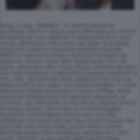
Roma, 2 mag. (TMNews) - E' stata la televisione
pachistana GeoTv in lingua urdu a diffondere per prima la
fotografia del volto sfigurato e sanguinante di un uomo
ucciso, affermando che si tratta del leader di Al Qaida,
Osama bin Laden.La televisione satellitare francese
BFMTV è stata tra le prime a rilanciare l'immagine del
cadavere, che poi hanno fatto rapidamente il giro del
globo, senza però che ci fosse alcuna conferma del fatto
che fosse autentica. La televisione francese, illustrando la
foto, dice: "gli americani hanno appena fornito la prova
(della morte di bin Laden) con questa immagine". E molte
televisioni italiane ed europee le hanno ridiffuse, senza
dubitarne l'autenticità.Le reti televisive americane, al
contrario, non diffondono la foto.Sul sito internet Le Post
si avanza l'ipotesi che si tratti di un fotomontaggio.
Zoomando sull'immagine infatti si nota una netta
differenza tra la parte alta del viso e la parte bassa: una
parte del volto di bin Laden, bocca, mento e barba
potrebbe essere stata incollata al cadavere di un altro
uomo. Secondo un giornalista della France Presse,