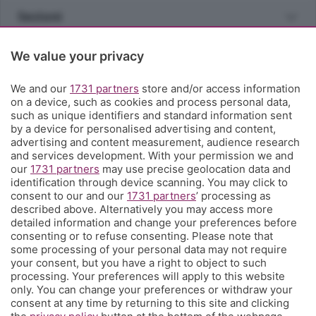
Sezioni
Rubriche
We value your privacy
We and our
1731 partners
store and/or access information
Territorio
on a device, such as cookies and process personal data,
such as unique identifiers and standard information sent
by a device for personalised advertising and content,
Servizi
advertising and content measurement, audience research
and services development. With your permission we and
our
1731 partners
may use precise geolocation data and
Chi Siamo
identification through device scanning. You may click to
consent to our and our
1731 partners
’ processing as
described above. Alternatively you may access more
Community
detailed information and change your preferences before
consenting or to refuse consenting. Please note that
some processing of your personal data may not require
Network
your consent, but you have a right to object to such
processing. Your preferences will apply to this website
only. You can change your preferences or withdraw your
consent at any time by returning to this site and clicking