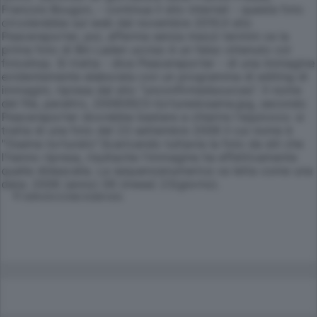
Francois Bougon, - continua il sito internet - questa foto
circolerebbe sul web dal novembre 2010.Il sito
Peacereporter, poi, afferma senza mezzi termini ce la
prima foto di Bin Laden ucciso è un falso ottenuto col
fotoshop. Si tratta - dice Peacereporter - di una immagine
evidentemente elaborata con un programma di editing di
immagini, ripresa dal sito "unconfirmedsources". Il nome
del file, peraltro, 20060923-torturedosama.jpg, secondo
Peacereporter dovrebbe bastare a chiarire l'equivoco: si
tratta di una foto del 23 settembre 2006 il cui nome è
"Osama torturato".Scaricando tuttavia la foto da siti che
l'hanno ripresa, risultache l'immagine ha effettivamente
quella didascalia. La sequenzanumerica va letta come una
data: 2006 (anno) 09 (mese) 23(giorno).
© RIPRODUZIONE RISERVATA