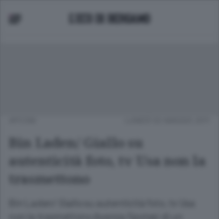
APCOM
LUNEDÌ 02 MAGGIO 2011
Bin Laden/ Giallo su
autenticità foto, tv Usa non la
trasmettono
Bin Laden/ Giallo su autenticità foto, tv Usa
non la trasmettono Avanza l'ipotesi di un