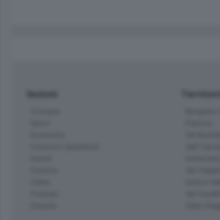
Sezioni
Territor
Cronaca
Bergamo C
Sport
Pianura
Economia
Val Bremb
Cultura e Spettacoli
Valli Seria
Eventi
Hinterlan
Cinema
Val Calepi
Video
Isola e Va
Podcast
Val Cavall
Dossier
Valle Ima