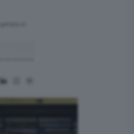
 gettato in
ra meno di un minuto.