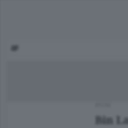
APCOM
Bin L