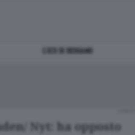
LUNEDÌ 
aden/ Nyt: ha opposto