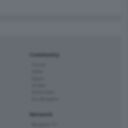
Community
Corner
Skille
Eppen
Orobie
Delta Index
Eco.Bergamo
Network
Bergamo TV