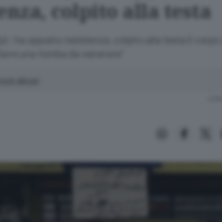
enza, colpito alla testa
t: ha opposto resistenza, colpito alla testa Il corpo
itare una tomba da venerare"
enti allegati
Lettu