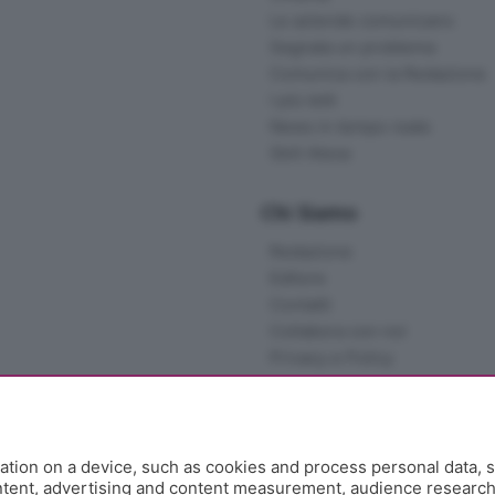
Le aziende comunicano
Segnala un problema
Comunica con la Redazione
I più letti
News in tempo reale
Skill Alexa
Chi Siamo
Redazione
Editore
Contatti
Collabora con noi
Privacy e Policy
tion on a device, such as cookies and process personal data, s
ontent, advertising and content measurement, audience researc