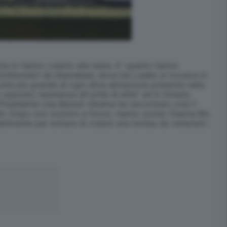
 lo hanno colpito alla testa. E' quanto hanno
5chilometri da Islamabad, dove bin Laden si trovava in
te più grande di ogni altra abitazione presente nella
opposto resistenza all'unità di elite" ed è rimasto
l Presidente Usa Barack Obama ha raccontato così il
ivili. Dopo uno scontro a fuoco, hanno ucciso Osama Bin
abilmente per evitare di creare una tomba da venerare",