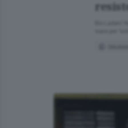
resist
Bin Laden/ Ny
mare per "ev
Vedi docum