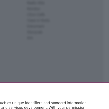
Radio Alta
Kendoo
L'Eco Cafè
Case in festa
Edoomark
StoryLab
Ark
uch as unique identifiers and standard information
h and services development. With your permission