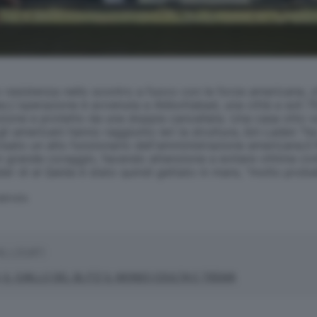
istenza nello scontro a fuoco con le forze americane, che
es.L'operazione è avvenuta a Abbottabad, una città a soli 7
ione e protetto da una doppia cancellata. Una casa otto vol
i americani hanno raggiunto ieri la struttura, bin Laden "ha 
isato un alto funzionario dell'amministrazione americana.I
con grande coraggio, facendo attenzione a evitare vittime c
ader di al Qaida è stato quindi gettato in mare, "molto prob
SERVATA
ALLEGATI
, IL GIALLO DEL BLITZ IL MONDO ESULTA E TREMA