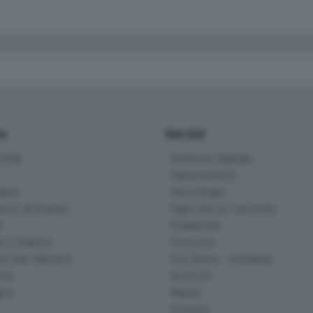
io
Servizi
ittà
Edizione digitale
Abbonamenti
ana
Necrologie
na e di Scalve
Ogni vita un racconto
d
Pubblicità
o e Sebino
Concorsi
lle San Martino
Eco Store - Iniziative
ina
Archivio
gna
Meteo
Cinema