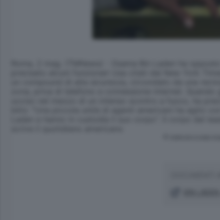
Roma, 2 mag. (TMNews) - Osama Bin Laden ha opposto res
precisato alcuni funzionari Usa citati dal New York Tim
un compound di alta sicurezza, circondato da una recinz
zona, priva di telefono e connessione internet. Quando gl
ucciso nel mezzo di un intenso scontro a fuoco, ha prec
blitz: "Una piccola unità di agenti americani ha agito 
Laden e hanno in custodia il suo corpo". Il corpo del le
scrive il quotidiano americano
© RIPRODUZIONE RI
DOCUMENTI 
BIN LADEN