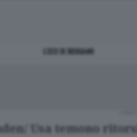
LUNEDÌ 
aden/ Usa temono ritors