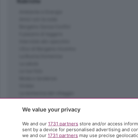
Rubriche
Ambiente e Energia
Amici con la coda
Bergamo Senza Confini
Il piacere di leggere
Interviste allo specchio
L'Eco di Bergamo Incontra
La Buona Domenica
La salute
Le tue foto
Moda e tendenze
Orobie
La domenica del villaggio
Ricette (quasi) perfette
Scienza e Tecnologia
We value your privacy
Tic Tac
Volontariato
We and our
1731 partners
store and/or access informa
sent by a device for personalised advertising and c
StoryLab
we and our
1731 partners
may use precise geolocation
Il punto