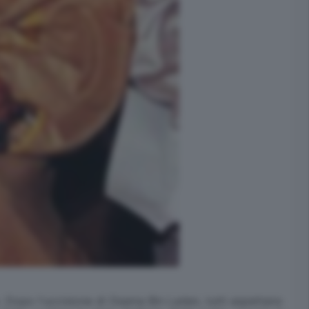
. Dopo l'uccisione di Osama Bin Laden, tutti aspettano