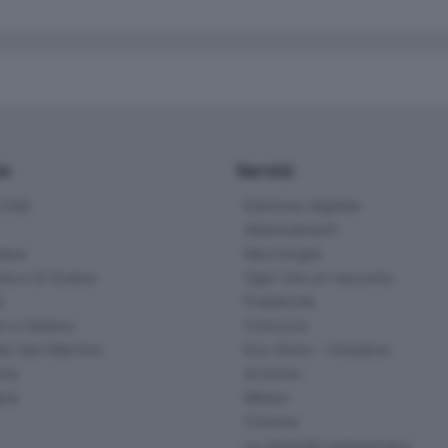
io
Servizi
ittà
Edizione digitale
Abbonamenti
ana
Necrologie
na e di Scalve
Ogni vita un racconto
d
Pubblicità
o e Sebino
Concorsi
lle San Martino
Eco Store - Iniziative
ina
Archivio
gna
Meteo
Cinema
Le aziende comunicano