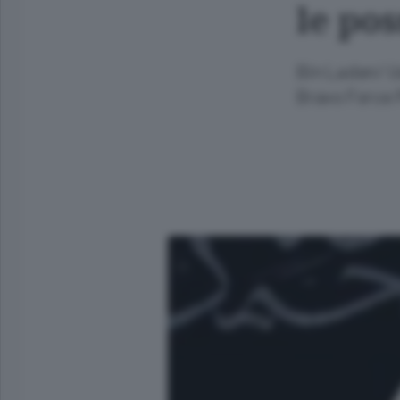
le pos
Bin Laden/ Us
Bravo Force P