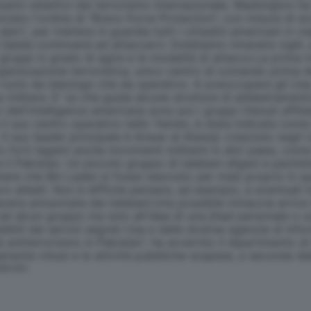
simi obiettivi del terrorismo internazionale. Washington ha f
iato l'ordine di "Bravo Force Protection", con misure di sic
alert', per mettere in guardia tutti i cittadini americani in 
aida continuerà ad attaccarci. Dobbiamo rimanere vigili, e lo
 gruppi in grado di agire e le modalità di attacco.La prima
'organizzazione terroristica, unico centro di comando prima d
uolo da ideologo che da operativo. A preoccupare gli Usa, i
itare. E' lui che guida alcune strutture di addestramento dei
 dell'intelligence americana sono poi i gruppi ritenuti affili
ha il suo centro operativo nello Yemen, è stata indicata com
ro. Il suo leader principale è Anwar al Alawqi: cresciuto negl
tto forti legami anche movimenti militanti in altri paesi, c
il Pakistan. Un piccolo gruppo di talebani afgani e pachista
enere che Bin Laden si fosse nascosto per mesi proprio in qu
o alleati. Non è difficile pensare, ad esempio, a eventuali i
mavera annunciata dai talebani.Una possibile minaccia arriva i
i ad alcun gruppo ma solo all'idea di una jihad personale o 
ibili dai servizi segreti Usa e dalle diverse agenzie di info
tà antiterrorismo in Pakistan", ha avvertito il dipartimento
nte chiusi e le attività pubbliche sospese, a seconda dell
SERVATA