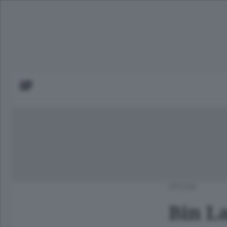
APCOM
Bin L