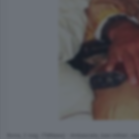
Roma, 2 mag. (TMNews) - Ambasciate, basi militari, rapp