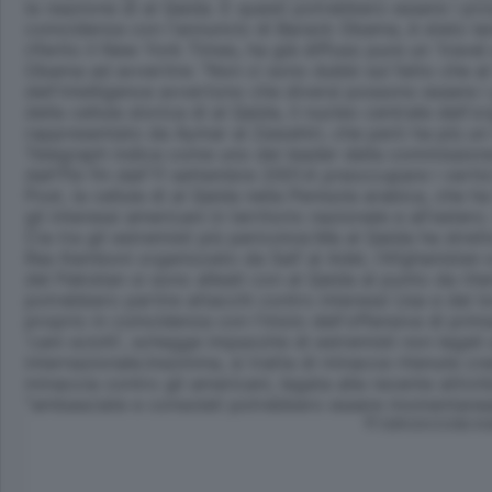
la reazione di al Qaida. E questi potrebbero essere i pros
coincidenza con l'annuncio di Barack Obama, è stato lanc
riferito il New York Times, ha già diffuso pure un 'travel 
Obama ad avvertire: "Non ci sono dubbi sul fatto che al Q
dell'intelligence avvertono che diversi possono essere i
della cellula storica di al Qaida, il nucleo centrale dell
rappresentato da Aymar al Zawahiri, che però ha più un r
Telegraph indica come uno dei leader della commissione mil
dall'Fbi fin dall'11 settembre 2001.A preoccupare i vertici
Post, la cellula di al Qaida nella Penisola arabica, che 
gli interessi americani in territorio nazionale e all'este
Cia tra gli estremisti più pericolosi.Ma al Qaida ha stre
Ras Kamboni organizzato da Saif al Adel, l'Afghanistan e 
del Pakistan si sono alleati con al Qaida al punto da rit
potrebbero partire attacchi contro interessi Usa e dei lor
proprio in coincidenza con l'inizio dell'offensiva di pri
'cani sciolti', schegge impazzite di estremisti non legat
internazionale.Insomma, si tratta di minacce ritenute cred
minaccia contro gli americani, legata alla recente attivi
"ambasciate e consolati potrebbero essere momentaneame
© RIPRODUZIONE RI