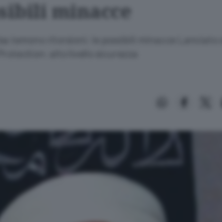
sibili minacce
a temono ritorsioni: le possibili minacce Lanciato 
rotection: alto livello sicurezza