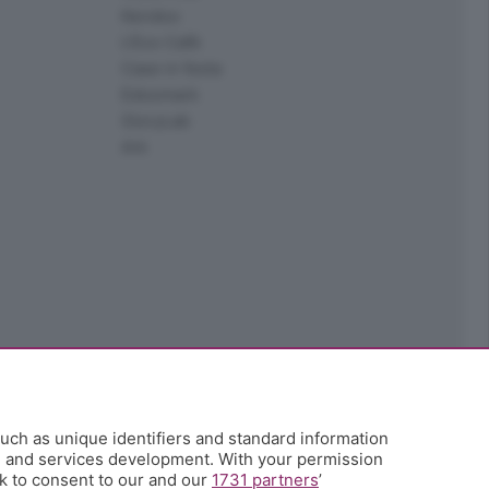
Kendoo
L'Eco Cafè
Case in festa
Edoomark
StoryLab
Ark
uch as unique identifiers and standard information
h and services development. With your permission
k to consent to our and our
1731 partners
’