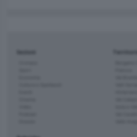
Sezioni
Territor
Cronaca
Bergamo C
Sport
Pianura
Economia
Val Bremb
Cultura e Spettacoli
Valli Seria
Eventi
Hinterlan
Cinema
Val Calepi
Video
Isola e Va
Podcast
Val Cavall
Dossier
Valle Ima