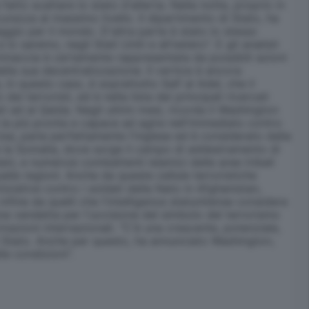
atto scattare lo stato d'allerta. Nella notte, proprio in
urezza al massimo livello. Il dipartimento di Stato, ha
viaggio per il mondo. D'altra parte è stato lo stesso
 saremo, negli Stati Uniti e all'estero". E gli analisti
 minaccia è certamente rappresentata da possibili azioni
ella sua decentralizzazione. Il vertice è ancora
n questo caso, è soprattutto Saif al Adel, che il
 terroristi, ed è nella lista dei principali ricercati
ati ad al Qaida. Negli ultimi mesi, ricorda il Washington
e la più pronta e capace ad agire nell'immediato contro
i Usa, parla perfettamente l'inglese ed è considerato dalla
ome la Somalia, dove sorge il campo di addestramento di
ni, e numerosi combattenti islamici delle aree tribali
elle regioni. Anche da queste cellule terroristiche
niziative contro i soldati della Nato in Afghanistan,
nfine da quelli che l'intelligence statunitense considera
una vendetta per l'uccisione del simbolo del terrorismo
rmazioni internazionali. "C'è una crescente, potenziale,
 di Stato. Anche per questo, ha annunciato Washington,
e condizioni".