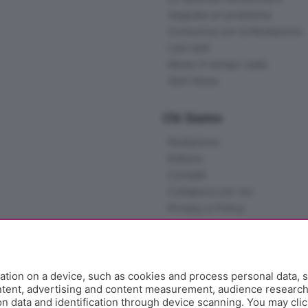
Segnala un problema
Comunica con la Redazione
I più letti
News in tempo reale
Skill Alexa
Chi Siamo
Redazione
Editore
Contatti
Collabora con noi
Privacy e Policy
tion on a device, such as cookies and process personal data, s
ontent, advertising and content measurement, audience researc
 data and identification through device scanning. You may clic