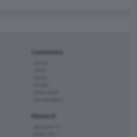
Community
Corner
Skille
Eppen
Orobie
Delta Index
Eco.Bergamo
Network
Bergamo TV
Radio Alta