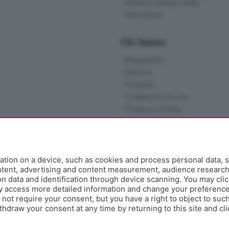
News in tempo reale
Skill Alexa
Chi Siamo
Redazione
Editore
Contatti
Collabora con noi
Privacy e Policy
tion on a device, such as cookies and process personal data, s
ontent, advertising and content measurement, audience researc
 data and identification through device scanning. You may clic
y access more detailed information and change your preference
ot require your consent, but you have a right to object to such
hdraw your consent at any time by returning to this site and cl