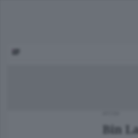
APCOM
Bin L