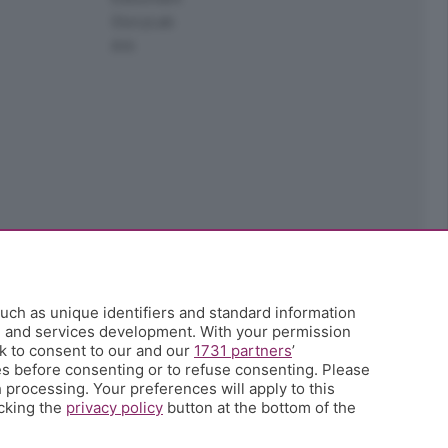
StoryLab
Ark
uch as unique identifiers and standard information
h and services development. With your permission
k to consent to our and our
1731 partners
’
s before consenting or to refuse consenting. Please
 processing. Your preferences will apply to this
icking the
privacy policy
button at the bottom of the