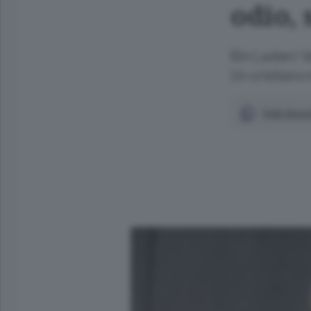
odio, 
Bin Laden/ V
Un cristiano 
Vedi docum