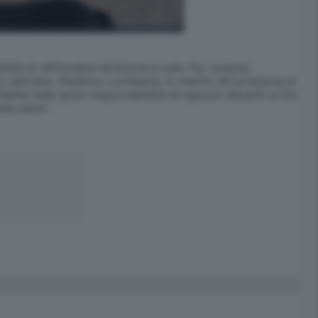
tà di diffondere divisione e odio fra i popoli,
 vaticano, Federico Lombardi, in merito all'uccisione di
iflette sulle gravi responsabilità di ognuno davanti a Dio
lla pace".