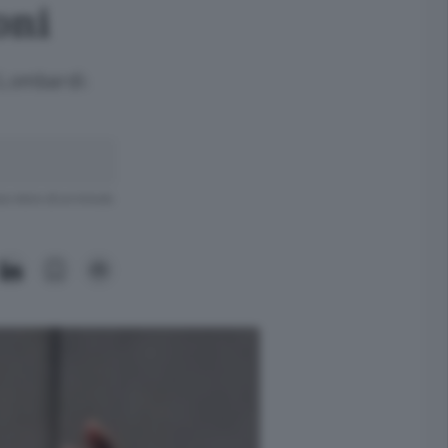
oni
i Lombardi:
ra meno di un minuto.