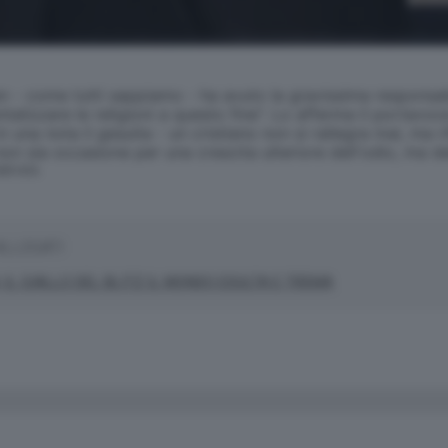
- come tutti sappiamo - ha avuto la gravissima responsabili
alizzare le religioni a questo fine". Lo afferma il portavoce
 una nota il gesuita - un cristiano non si rallegra mai, ma r
on sia occasione per una crescita ulteriore dell'odio, ma de
SERVATA
ALLEGATI
, IL GIALLO DEL BLITZ IL MONDO ESULTA E TREMA