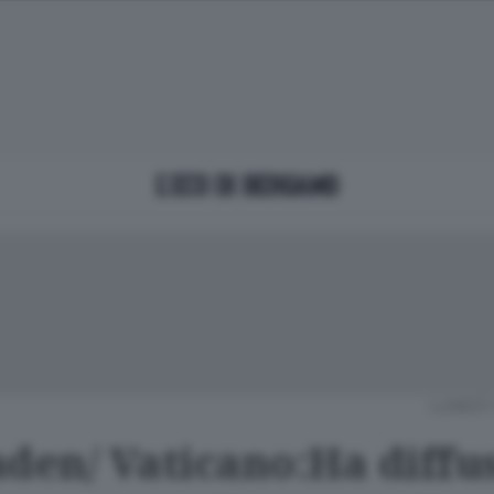
LUNEDÌ 
aden/ Vaticano:Ha diffu