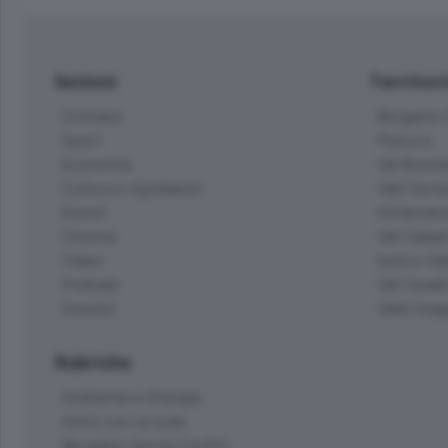
Sezioni
Territor
Cronaca
Bergamo C
Sport
Pianura
Economia
Val Bremb
Cultura e Spettacoli
Valli Seria
Eventi
Hinterlan
Cinema
Val Calepi
Video
Isola e Va
Podcast
Val Cavall
Dossier
Valle Ima
Rubriche
Ambiente e Energia
Amici con la coda
Bergamo Senza Confini