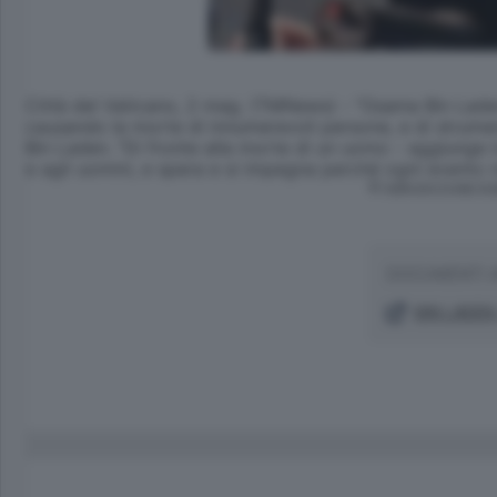
Città del Vaticano, 2 mag. (TMNews) - "Osama Bin Laden 
causando la morte di innumerevoli persone, e di strument
Bin Laden. "Di fronte alla morte di un uomo - aggiunge in
e agli uomini, e spera e si impegna perché ogni evento n
© RIPRODUZIONE RI
DOCUMENTI 
BIN LADEN