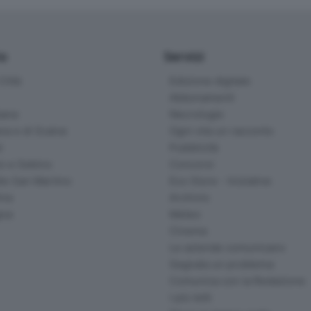
io
Servizi
ittà
Edizione digitale
Abbonamenti
ana
Necrologie
na e di Scalve
Ogni vita un racconto
d
Pubblicità
o e Sebino
Concorsi
lle San Martino
Eco Store - Iniziative
ina
Archivio
gna
Meteo
Cinema
Le aziende comunicano
Segnala un problema
Comunica con la Redazione
I più letti