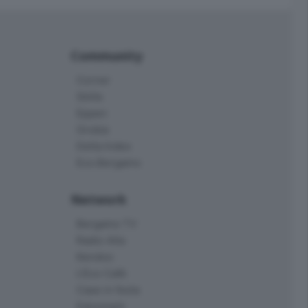
Community
Corner
Skille
Eppen
Orobie
Delta Index
Eco.Bergamo
Network
Bergamo TV
Radio Alta
Kendoo
L'Eco Cafè
Case in festa
Edoomark