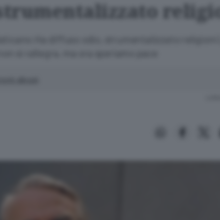
strumentalizzato religi
aticano:Ha diffuso odio, strumentalizzato religion
non si rallegra, ma ora speriamo pace
enti allegati
Lettu