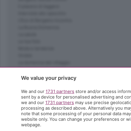
Il piacere di leggere
Interviste allo specchio
L'Eco di Bergamo Incontra
La Buona Domenica
La salute
Le tue foto
Moda e tendenze
Orobie
La domenica del villaggio
Ricette (quasi) perfette
Scienza e Tecnologia
We value your privacy
Tic Tac
Volontariato
We and our
1731 partners
store and/or access informa
sent by a device for personalised advertising and c
StoryLab
we and our
1731 partners
may use precise geolocation
Il punto
processing as described above. Alternatively you ma
L'EcoCafè
note that some processing of your personal data may n
Editoriali
website only. You can change your preferences or wit
webpage.