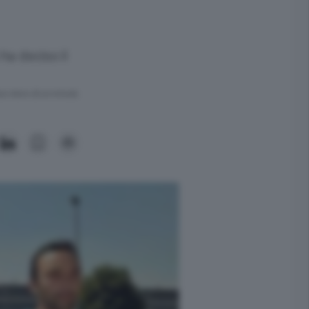
ha deciso il
ra meno di un minuto.