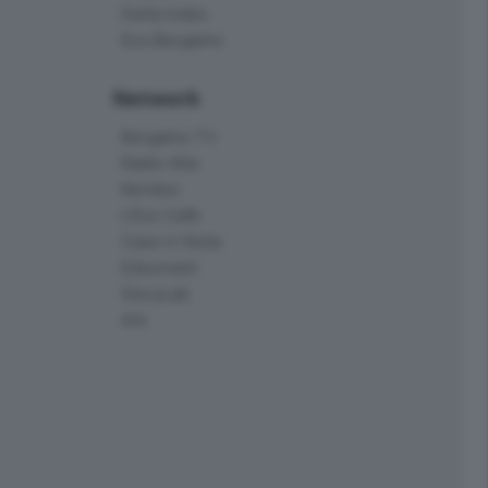
Delta Index
Eco.Bergamo
Network
Bergamo TV
Radio Alta
Kendoo
L'Eco Cafè
Case in festa
Edoomark
StoryLab
Ark