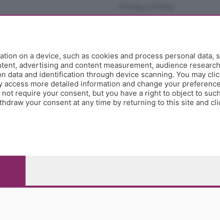
Privacy e Policy
tion on a device, such as cookies and process personal data, s
ontent, advertising and content measurement, audience researc
 data and identification through device scanning. You may clic
y access more detailed information and change your preference
ot require your consent, but you have a right to object to such
hdraw your consent at any time by returning to this site and cl
e Papa Giovanni XXIII, 118 24121 Bergamo - E' vietata la
pitale sociale Euro 10.000.000 i.v.