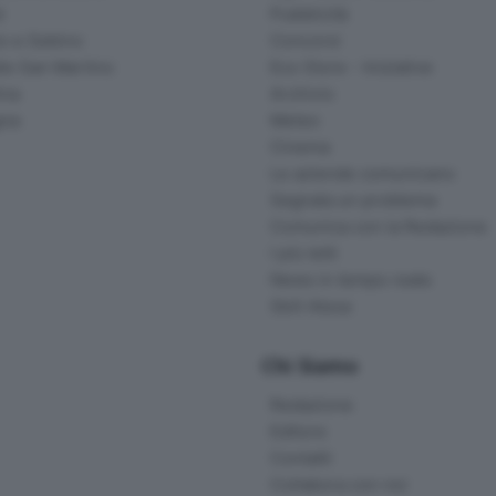
d
Pubblicità
o e Sebino
Concorsi
lle San Martino
Eco Store - Iniziative
ina
Archivio
gna
Meteo
Cinema
Le aziende comunicano
Segnala un problema
Comunica con la Redazione
I più letti
News in tempo reale
Skill Alexa
Chi Siamo
Redazione
Editore
Contatti
Collabora con noi