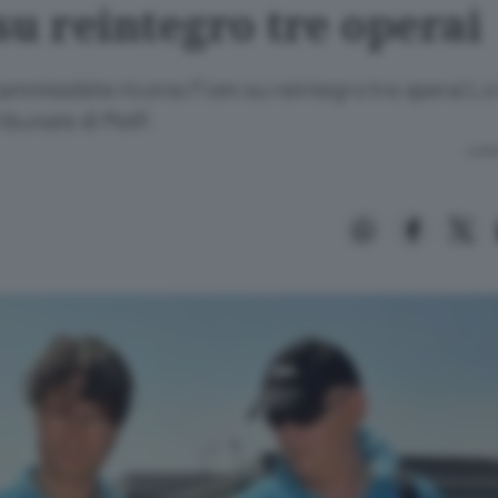
su reintegro tre operai
inammissibile ricorso Fiom su reintegro tre operai Lo 
ribunale di Melfi
Lettu