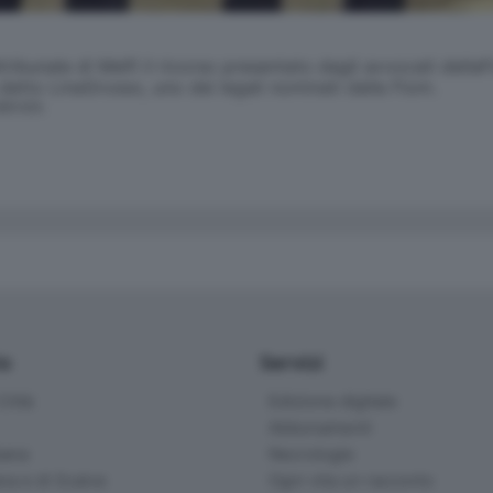
tribunale di Melfi il ricorso presentato dagli avvocati dellaF
a detto LinaGrosso, uno dei legali nominati dalla Fiom.
SERVATA
io
Servizi
ittà
Edizione digitale
Abbonamenti
ana
Necrologie
na e di Scalve
Ogni vita un racconto