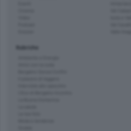
Eventi
Hinterlan
Cinema
Val Calepi
Video
Isola e Va
Podcast
Val Cavall
Dossier
Valle Ima
Rubriche
Ambiente e Energia
Amici con la coda
Bergamo Senza Confini
Il piacere di leggere
Interviste allo specchio
L'Eco di Bergamo Incontra
La Buona Domenica
La salute
Le tue foto
Moda e tendenze
Orobie