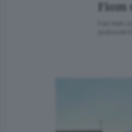
Fiom 
Fiat/ Melfi, 
giudice del t