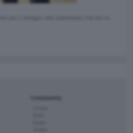
iom per il reintegro nello stabilimento Fiat dei tre
Community
Corner
Skille
Eppen
Orobie