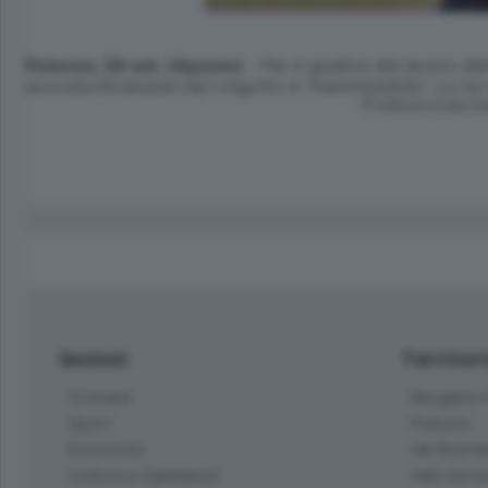
Potenza, 29 set. (Apcom)
- Per il giudice del lavoro del
lavoratorilicenziati dal Lingotto è "inammissibile". Lo h
© RIPRODUZIONE RI
Sezioni
Territor
Cronaca
Bergamo C
Sport
Pianura
Economia
Val Bremb
Cultura e Spettacoli
Valli Seria