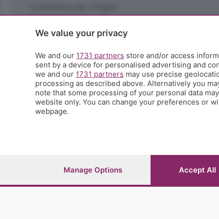
La domenica del villaggio
Ricette (quasi) perfette
Scienza e Tecnologia
We value your privacy
Tic Tac
Volontariato
We and our
1731 partners
store and/or access informa
sent by a device for personalised advertising and c
StoryLab
we and our
1731 partners
may use precise geolocation
Il punto
processing as described above. Alternatively you ma
L'EcoCafè
note that some processing of your personal data may n
Editoriali
website only. You can change your preferences or wit
webpage.
© COPYRIGHT 2026 - S.E.S.A.A.B. S.p.a. con sede in Vial
riproduzione anche parziale
Iscritta al Registro Imprese di Bergamo al n.243762 | Ca
Manage Options
Accept All