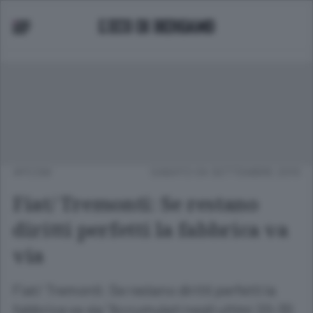
APCOM
SABATO 04 SETTEMBRE 2010
Fiat/ Tremonti: Se restano
diritti perfetti la fabbrica va
via
Fiat/ Tremonti: Se restano diritti perfetti la
fabbrica va via "Accumulati negli ultimi 20-30