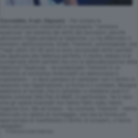
Cernobbio, 4 set. (Apcom)
- Per evitare le
delocalizzazioni industriali è necessario "cambiare
qualcosa" nel sistema dei diritti dei lavoratori, perchè
altrimenti l'Italia perderà le fabbriche. Lo ha affermato il
ministro dell'Economia, Giulio Tremonti, sottolineando che
"negli ultimi 20-30 anni si sono accumulati diritti perfetti
da applicare alla fabbrica perfetta. Il rischio adesso è di
conservare diritti perfetti ma con la delocalizzazione della
fabbrica"."Qualcosa - ha evidenziato Tremonti in un
dibattito al workshop Ambrosetti su democrazia e
capitalismo - si deve pensare di cambiare: non il diritto in
assoluto ma l'applicazione, la forma e il contesto. Bisogna
adattarsi al mondo che è cambiato e chiedersi qual è il
bene comune".Alla Fiat di Melfi, in particolare, "se è vero
che gli operai licenziati non hanno fatto nulla, hanno
ragione loro. Ma se invece - ha concluso Tremonti - hanno
bloccato la catena di montaggio, non era la forma più
appropriata di manifestare il diritto di sciopero, e hanno
sbagliato".
© RIPRODUZIONE RISERVATA