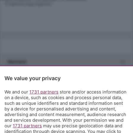
© RIPRODUZIONE RISERVATA
Sezioni
Rubriche
We value your privacy
We and our
1731 partners
store and/or access information
Territorio
on a device, such as cookies and process personal data,
such as unique identifiers and standard information sent
by a device for personalised advertising and content,
Servizi
advertising and content measurement, audience research
and services development. With your permission we and
our
1731 partners
may use precise geolocation data and
Chi Siamo
identification through device scanning. You may click to