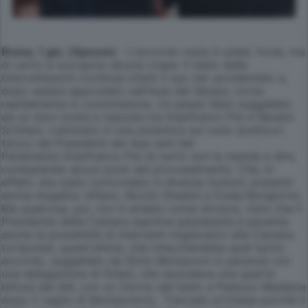
Roma, 1 giu. (Apcom)
- L'accordo resta in piedi, forse, ma
di certo si scorgono alcune crepe. Il testo delle
intercettazioni continua infatti il suo iter accidentato e,
dopo essere approdato nell'Aula del Senato, torna
rapidamente in commissione. Un passo falso suggellato
da un duro botta e risposta tra Gianfranco Fini e Renato
Schifani, culminato in una polemica sul ruolo (politico/
terzo) dei Presidenti dei due rami del
Parlamento.Gianfranco Fini di certo non le manda a dire,
contestando alcuni punti del provvedimento. Che, in
effetti, era stato concordato in diverse riunioni, presenti
anche Angelino Alfano, Nicolò Ghedini e Giulia Bongiorno.
Ma qualcosa, poi, non è andato come doveva, visto che il
Presidente della Camera esprime perplessità e paventa
anche la possibilità di interventi migliorativi alla Camera.
Un'ipotesi, quest'ultima, che intaccherebbe qual tacito
accordo, suggellato da Silvio Berlusconi in persona con
una delegazione di finiani, che escludeva una quarta
lettura del ddl, con un ritorno del testo a Palazzo Madama
dopo il vaglio di Montecitorio. "Cercate un'intesa purché il