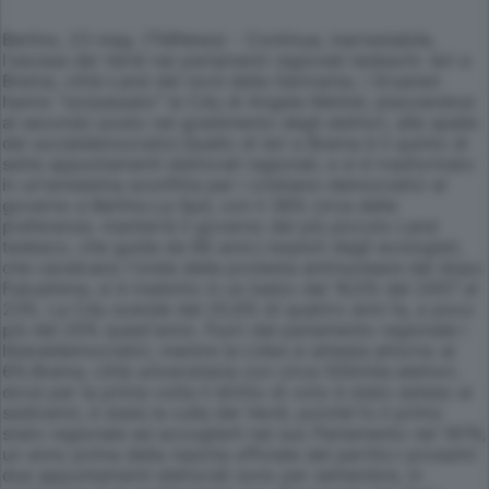
Berlino, 23 mag. (TMNews) - Continua, inarrestabile,
l'ascesa dei Verdi nei parlamenti regionali tedeschi. Ieri a
Brema, città-Land del nord della Germania, i Gruenen
hanno "sorpassato" la Cdu di Angela Merkel, piazzandosi
al secondo posto nel gradimento degli elettori, alle spalle
dei socialdemocratici.Quello di ieri a Brema è il quinto di
sette appuntamenti elettorali regionali, e si è trasformato
in un'ennesima sconfitta per i cristiano-democratici al
governo a Berlino.La Spd, con il 38% circa delle
preferenze, manterrà il governo del più piccolo Land
tedesco, che guida da 66 anni.L'exploit degli ecologisti,
che cavalcano l'onda della protesta antinucleare del dopo
Fukushima, si è tradotto in un balzo dal 16,5% del 2007 al
23%. La Cdu scende dal 25,6% di quattro anni fa, a poco
più del 20% quest'anno. Fuori dal parlamento regionale i
liberaldemocratici, mentre la Linke si attesta attorno al
6%.Brema, città universitaria con circa 500mila elettori,
dove per la prima volta il diritto di voto è stato esteso ai
sedicenni, è stata la culla dei Verdi, poiché fu il primo
stato regionale ad accoglierli nel suo Parlamento nel 1979,
un anno prima della nascita ufficiale del partito.I prossimi
due appuntamenti elettorali sono per settembre, in