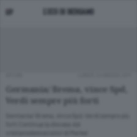
APCOM
LUNEDÌ 23 MAGGIO 2011
Germania/ Brema, vince Spd,
Verdi sempre più forti
Germania/ Brema, vince Spd, Verdi sempre più
forti Continua la discesa dei
cristianodemocratici di Merkel