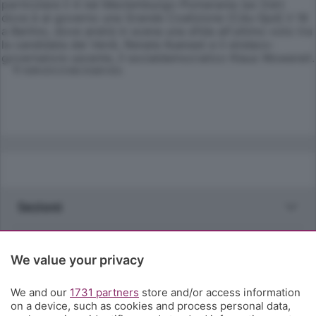
particolare il 4 nel Meclemburgo-Pomerania (ex Ddr)
dove è al governo una Grande Coalizione (Cdu-Spd) il 18
a Berlino, dove andrà in scena una sfida all'ultimo voto tra
la candidata dei Verdi, Renate Kuenast e il sindaco-
governatore uscente, il socialdemocratico Klaus Wowereit.
© RIPRODUZIONE RISERVATA
Sezioni
Rubriche
We value your privacy
Territorio
We and our
1731 partners
store and/or access information
on a device, such as cookies and process personal data,