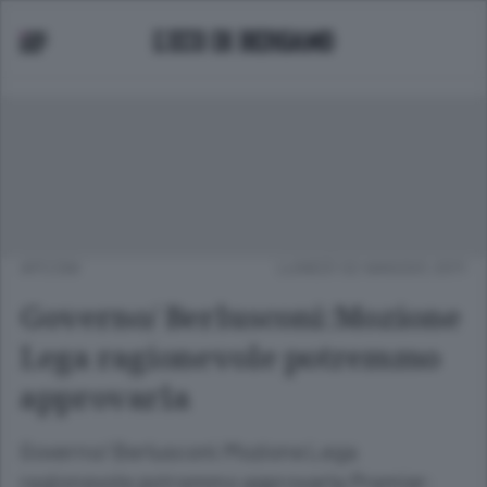
APCOM
LUNEDÌ 02 MAGGIO 2011
Governo/ Berlusconi:Mozione
Lega ragionevole potremmo
approvarla
Governo/ Berlusconi:Mozione Lega
ragionevole potremmo approvarla Premier: