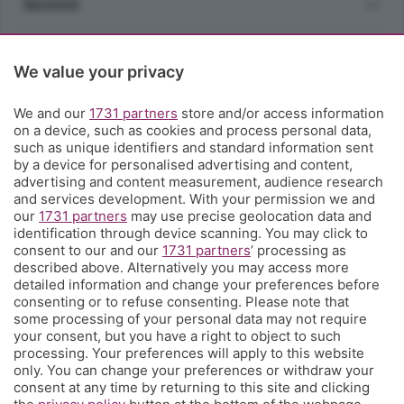
Sezioni
Rubriche
We value your privacy
Territorio
We and our
1731 partners
store and/or access information
on a device, such as cookies and process personal data,
such as unique identifiers and standard information sent
Servizi
by a device for personalised advertising and content,
advertising and content measurement, audience research
and services development. With your permission we and
Chi Siamo
our
1731 partners
may use precise geolocation data and
identification through device scanning. You may click to
consent to our and our
1731 partners
’ processing as
Community
described above. Alternatively you may access more
detailed information and change your preferences before
consenting or to refuse consenting. Please note that
Network
some processing of your personal data may not require
your consent, but you have a right to object to such
processing. Your preferences will apply to this website
only. You can change your preferences or withdraw your
consent at any time by returning to this site and clicking