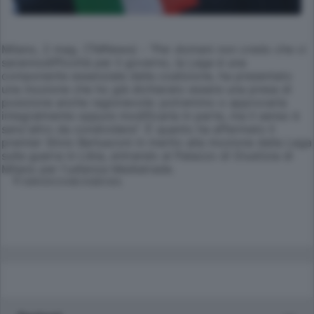
Milano, 2 mag. (TMNews) - "Per domani non credo che ci
sarannodifficoltà per il governo, la Lega è una
componente essenziale della coalizione, ha presentato
una mozione che ho già dichiarato essere una presa di
posizione anche ragionevole: potremmo o approvarla
integralmente oppure modificarla in parte, ma il senso è
senz'altro da condividere". È quanto ha affermato il
premier Silvio Berlusconi in merito alla mozione della Lega
sulla guerra in Libia, entrando al Palazzo di Giustizia di
Milano per l'udienza Mediatrade.
© RIPRODUZIONE RISERVATA