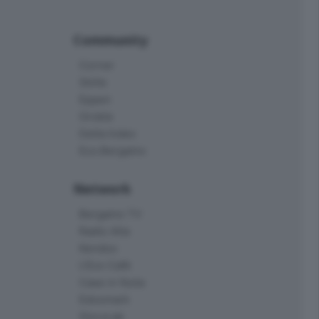
Community
Corner
Skille
Eppen
Orobie
Delta Index
Eco.Bergamo
Network
Bergamo TV
Radio Alta
Kendoo
L'Eco Cafè
Case in festa
Edoomark
StoryLab