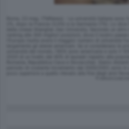
Roma, 23 mag. (TMNews) - Le università italiane sono fuo
2%, dopo la Francia (3,5%) e la Germania (7%). Lo dice l
della cinese Shanghai Jiao University. Secondo un altro i
ranking alle 300 migliori posizioni, dove il nostro paese
l'Europa risulta avere il maggior numero di università fr
largamente gli atenei americani. Se si considerano le pri
università del mondo, l'85% sono americane e solo il 10% e
2020 di un livello del 40% di laureati rispetto alla popo
Romania, Repubblica Ceca e Slovacchia). Siamo distanti 
periodo di costante incremento dal 2000/2001, sono in u
poco superiore a quello rilevato alla fine degli anni Nova
© RIPRODUZIONE RI