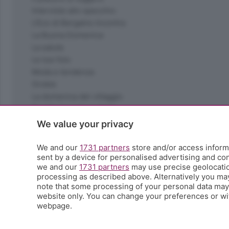
Interviste allo specchio
L'Eco di Bergamo Incontra
La Buona Domenica
La salute
Le tue foto
Moda e tendenze
Orobie
La domenica del villaggio
Ricette (quasi) perfette
Scienza e Tecnologia
We value your privacy
Tic Tac
Volontariato
We and our
1731 partners
store and/or access informa
sent by a device for personalised advertising and c
StoryLab
we and our
1731 partners
may use precise geolocation
Il punto
processing as described above. Alternatively you ma
L'EcoCafè
note that some processing of your personal data may n
Editoriali
website only. You can change your preferences or wit
webpage.