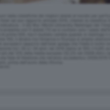
ri dalle classifiche dei migliori atenei al mondo per perfor
'Istat nel suo rapporto annuale 2010, citando la classifica
ndicatore - il QS Wur (World University Rankings) del Times 
 è presente con 5 atenei (13 se si contano solo i paesi dell
a le prime 500, ma il risultato cambia quando si restringe i
me 100, il divario tra l'America e l'Europa si amplia ulterio
uropee.Il rapporto dell'Istat spiega che l'Italia è molto lon
lazione tra i 30 e i 34 anni: nel 2010 siamo al 19% (+0,8% s
più del 12% dalla media europea (32,2% nel 2009).Altro cap
na fase di flessione che nel'anno accademico 2009/2010 ha p
nti, prima dell'avvio della riforma.
SERVATA