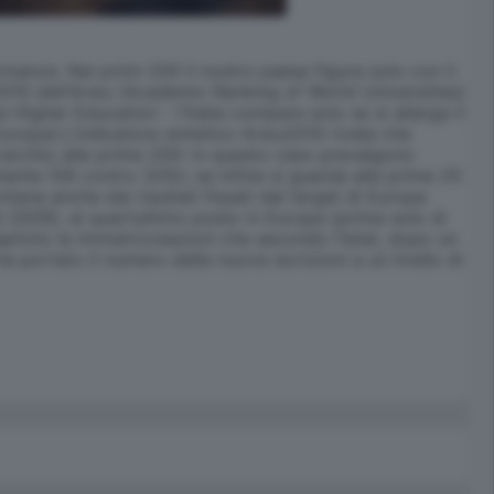
mance. Nei primi 200 il nostro paese figura solo con il
 2010 dell'Arwu (Academic Ranking of World Universities)
Higher Education - l'Italia compare solo se si allarga il
'Europa).L'indicatore sintetico Arwu2010 rivela che
l cerchio alle prime 200: in questo caso prevalgono
rmente (58 contro 33%); se infine si guarda alle prime 20
tana anche dai risultati fissati dal target di Europa
ul 2009), al quartultimo posto in Europa (prima solo di
itolo le immatricolazioni che secondo l'Istat, dopo un
ortato il numero delle nuove iscrizioni a un livello di