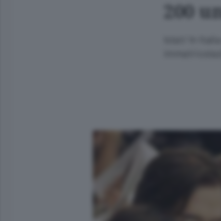
200 u
Istat/ In Ital
immatricolazi