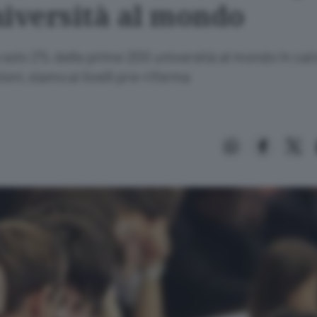
niversità al mondo
ia solo 2% delle prime 200 università al mondo In calo
oni, siamo ai livelli pre-riforma