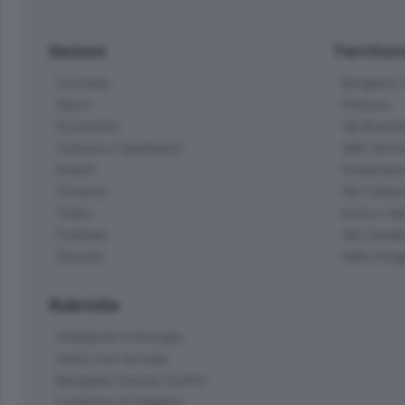
Sezioni
Territor
Cronaca
Bergamo C
Sport
Pianura
Economia
Val Bremb
Cultura e Spettacoli
Valli Seria
Eventi
Hinterlan
Cinema
Val Calepi
Video
Isola e Va
Podcast
Val Cavall
Dossier
Valle Ima
Rubriche
Ambiente e Energia
Amici con la coda
Bergamo Senza Confini
Il piacere di leggere