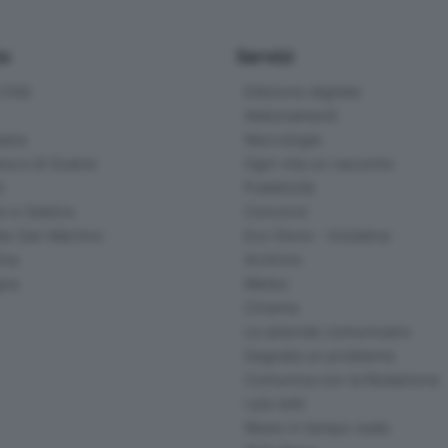
io
Servizi
ittà
Edizione digitale
Abbonamenti
ana
Necrologie
na e di Scalve
Ogni vita un racconto
d
Pubblicità
o e Sebino
Concorsi
lle San Martino
Eco Store - Iniziative
ina
Archivio
gna
Meteo
Cinema
Le aziende comunicano
Segnala un problema
Comunica con la Redazione
I più letti
News in tempo reale