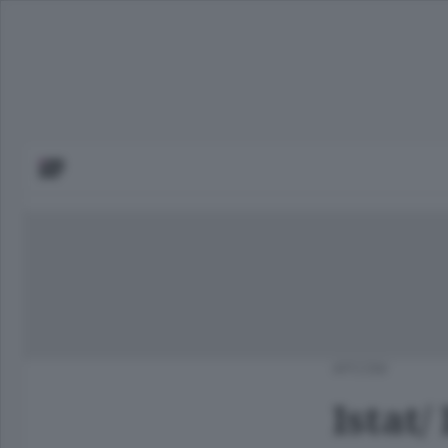
APCOM
Istat/