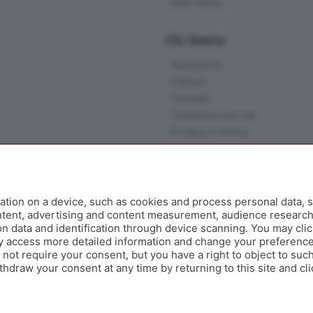
Skill Alexa
Chi Siamo
Redazione
Editore
Contatti
Collabora con noi
Privacy e Policy
tion on a device, such as cookies and process personal data, s
ontent, advertising and content measurement, audience researc
 data and identification through device scanning. You may clic
y access more detailed information and change your preference
ot require your consent, but you have a right to object to such
hdraw your consent at any time by returning to this site and cl