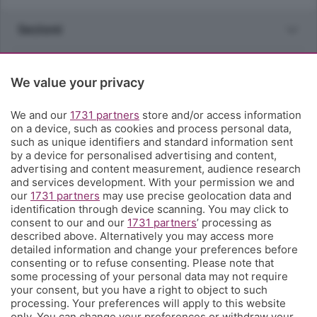
Sezioni
Rubriche
We value your privacy
Territorio
We and our
1731 partners
store and/or access information
on a device, such as cookies and process personal data,
such as unique identifiers and standard information sent
Servizi
by a device for personalised advertising and content,
advertising and content measurement, audience research
and services development. With your permission we and
Chi Siamo
our
1731 partners
may use precise geolocation data and
identification through device scanning. You may click to
consent to our and our
1731 partners
’ processing as
Community
described above. Alternatively you may access more
detailed information and change your preferences before
consenting or to refuse consenting. Please note that
Network
some processing of your personal data may not require
your consent, but you have a right to object to such
processing. Your preferences will apply to this website
only. You can change your preferences or withdraw your