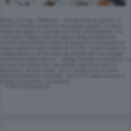
Roma, 23 mag. (TMNews) - Una persona su quattro in
Italia è a rischio povertà o esclusione sociale. Lo rileva
l'Istat nel rapporto annuale sul 2010, sottolineando che
"nel nostro Paese circa un quarto della popolazione
(24,7%) sperimenta il rischio di povertà o esclusione, un
valore superiore alla media Ue (23,1%)". In particolare, le
categorie più a rischio sono gli anziani soli e le famiglie
numerose.Il Mezzogiorno - spiega l'istituto di statistica - è
la zona del Paese con i più elevati tassi di povertà o
esclusione. Al Sud infatti, "dove risiede circa un terzo
della popolazione nazionale, vive il 57% delle persone a
rischio di povertà o esclusione".
© RIPRODUZIONE RISERVATA