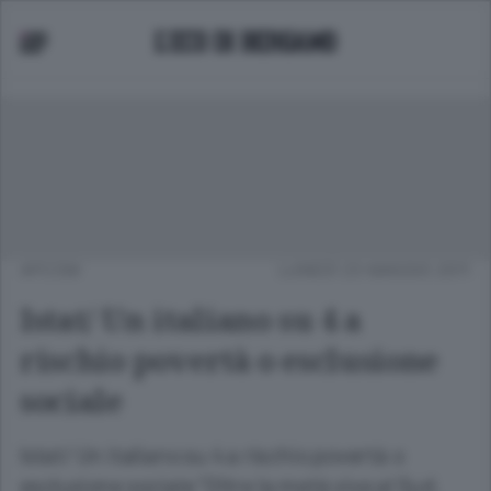
APCOM
LUNEDÌ 23 MAGGIO 2011
Istat/ Un italiano su 4 a
rischio povertà o esclusione
sociale
Istat/ Un italiano su 4 a rischio povertà o
esclusione sociale "Oltre la metà vive al Sud.