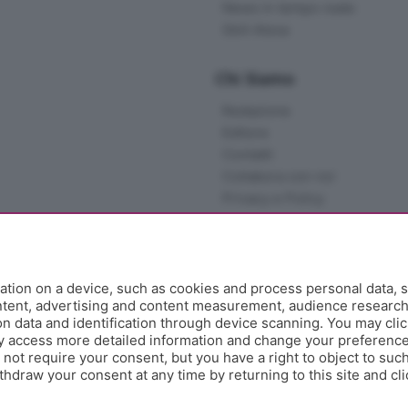
News in tempo reale
Skill Alexa
Chi Siamo
Redazione
Editore
Contatti
Collabora con noi
Privacy e Policy
tion on a device, such as cookies and process personal data, s
ontent, advertising and content measurement, audience researc
 data and identification through device scanning. You may clic
y access more detailed information and change your preference
ot require your consent, but you have a right to object to such
hdraw your consent at any time by returning to this site and cl