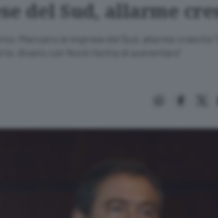
se del Sud, allarme cre
Urso: Mancano le imprese del Sud, allarme crescita
rte, divario con Nord rischia di aumentare"