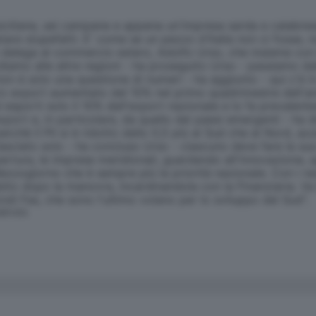
siciliane, sei campane e appena un'impresa sarda e calabrese
are stupefatti. E' come se un pezzo d'Italia non ci fosse, non
 delega al commercio estero, Adolfo Urso, che insieme con i
iamo alle altre regioni - ha proseguito Urso - passiamo dall
on è solo una questione di numeri - ha aggiunto - qui c'è 
stro export aumentato del 10% nel primo quadrimestre dell'an
sporti solo il 10% dell'export nazionale e lo fa prevalente
export e, in particolare, da quello dei paesi emergenti - ha 
rchè il Pil si è ridotto dello 0,5 più al Sud che al Nord, azz
sciato solo - ha concluso Urso - ciascuno deve fare la sua p
 apertura, le imprese meridionali, guardando all'innovazione
zzogiorno che è sempre più la priorità nazionale. Con i nece
subito dopo la manovra, incardinandola con la Finanziaria. 
ondi Fas, che sono l'ultimo volano per lo sviluppo del Sud".
SERVATA