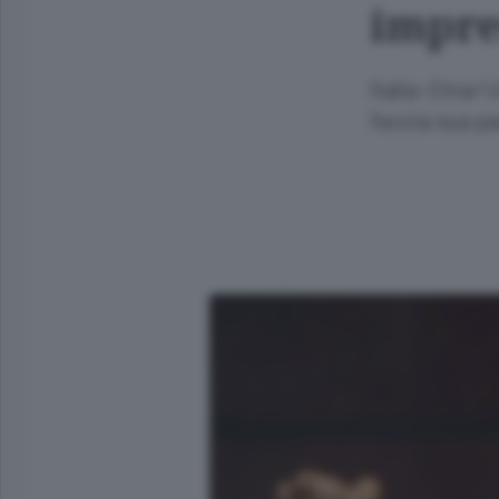
impre
Italia-Cina/ 
faccia sua pa