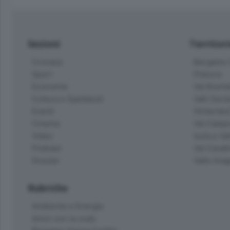
Sezioni
Territor
Cronaca
Bergamo C
Sport
Pianura
Economia
Val Bremb
Cultura e Spettacoli
Valli Seria
Eventi
Hinterlan
Cinema
Val Calepi
Video
Isola e Va
Podcast
Val Cavall
Dossier
Valle Ima
Rubriche
Ambiente e Energia
Amici con la coda