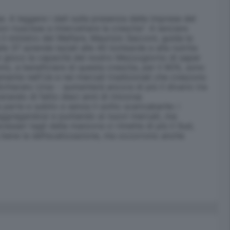
. A leggere i dati sulla presenza delle imprese del
 riuscisse a intercettare la crescita". A lanciare
l ministro del Welfare, Maurizio Sacconi, guida la
e 37 aziende laziali alle 40 lombarde e alla nutrita
in gioco la capacità del nostro Mezzogiorno di saper
no, a beneficiare di questa crescita, per il 90%, sono
mente nell'Ue e nei mercati tradizionali che crescono
dichiarato Urso - aumenterà ancora di più il divario tra
erando di fatto dieci anni di rincorsa
arte e subito e senza il solito scaricabarile: i
, aggregandosi e puntando ai nuovi mercati, ma
ssari tagli della manovra ci rimette di più il Sud,
Va bene la defiscalizzazione, ma occorrono anche