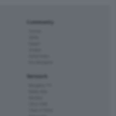
Community
Corner
Skille
Eppen
Orobie
Delta Index
Eco.Bergamo
Network
Bergamo TV
Radio Alta
Kendoo
L'Eco Cafè
Case in festa