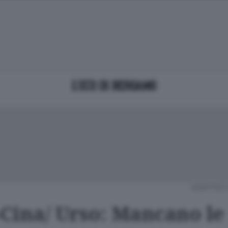
MARTEDÌ 
-Cina/ Urso: Mancano le