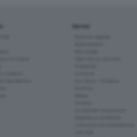
io
Servizi
ittà
Edizione digitale
Abbonamenti
ana
Necrologie
na e di Scalve
Ogni vita un racconto
d
Pubblicità
o e Sebino
Concorsi
lle San Martino
Eco Store - Iniziative
ina
Archivio
gna
Meteo
Cinema
Le aziende comunicano
Segnala un problema
Comunica con la Redazione
I più letti