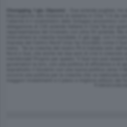
Chongqing, 1 giu. (Apcom)
- Due aziende pugliesi, tre 
Mezzogiorno alla missione di sistema in Cina "c'è da rest
l'allarme è il viceministro dello Sviluppo economico con
delegazione di 230 aziende italiane in Cina."Se poi guard
rappresentanza del triveneto con oltre 50 aziende. Ma n
intercettare la crescita mondiale. E già oggi, con il no
imprese del Centro-Nord".Urso ha ricordato come il Sud e
meno. "Se la crescita del nostro Pil è trainata solo dall'
Nord e Sud, che anche nei due anni di crisi è cresciuto pe
meridionale".Proprio per questo "il Sud non può essere la
governatori la loro, con una politica di efficienza e di
soprattutto il Governo con una nuova politica verso il Me
occorre una politica per la crescita che va realizzata 
maggiori investimenti e il pieno e migliore utilizzo dei f
© RIPRODUZIONE RI