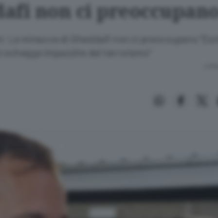
afi non ci preoccupan
ini: Le minacce di Gheddafi non ci preoccupano "Es
n schegge impazzite del terrorismo"
Lettu