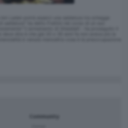
 bin Laden potrà esserci una saldatura tra schegge
 saldatura" ha detto Frattini nel corso di un suo
solutamente"."L'armamento di Gheddafi - ha proseguito il
si deve dire è che già 20 o 30 anni fa non aveva più la
 potenzialità è venuta menoaltra cosa è la preoccupazione
Community
Corner