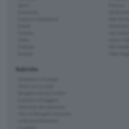
Sport
Pianura
Economia
Val Bremb
Cultura e Spettacoli
Valli Seria
Eventi
Hinterlan
Cinema
Val Calepi
Video
Isola e Va
Podcast
Val Cavall
Dossier
Valle Ima
Rubriche
Ambiente e Energia
Amici con la coda
Bergamo Senza Confini
Il piacere di leggere
Interviste allo specchio
L'Eco di Bergamo Incontra
La Buona Domenica
La salute