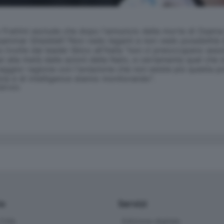
 Frattini esclude che dopo l'annuncio della morte di Osama
Muammar Gheddafi."Non vedo legami e non vedo possibilità di
rivolte dal leader libico all'Italia "non ci preoccupano as
si alla metà dalle azioni della Nato, e certamente quel che 
 a maggior ragione con l'aviazione che non esiste più questa
zia e di intelligence stanno monitorando".
SERVATA
io
Servizi
ittà
Edizione digitale