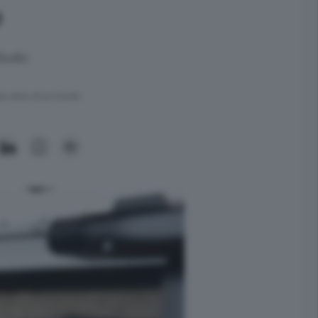
o
cludo
ra meno di un minuto.