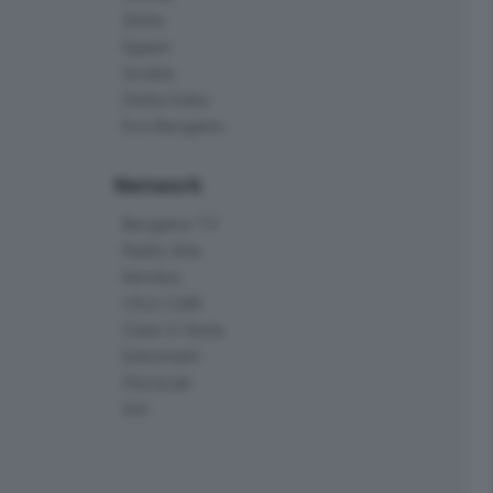
Skille
Eppen
Orobie
Delta Index
Eco.Bergamo
Network
Bergamo TV
Radio Alta
Kendoo
L'Eco Cafè
Case in festa
Edoomark
StoryLab
Ark