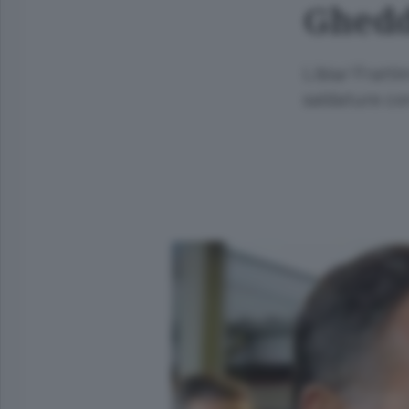
Ghedd
Libia/ Fratt
saldature co