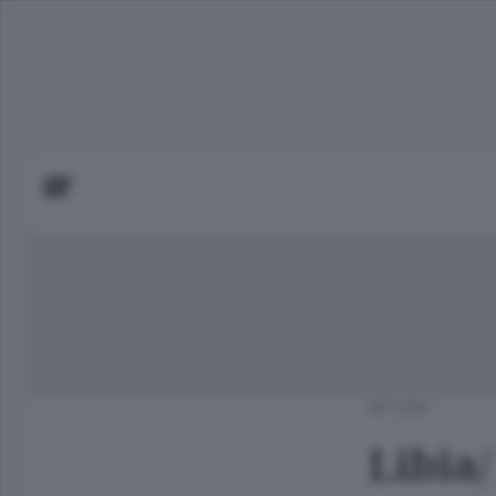
APCOM
Libia/