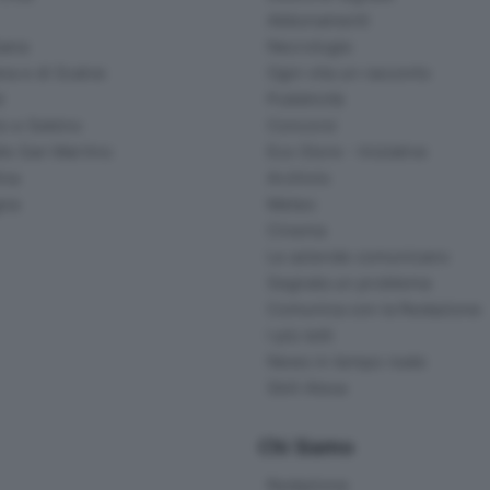
Abbonamenti
ana
Necrologie
na e di Scalve
Ogni vita un racconto
d
Pubblicità
o e Sebino
Concorsi
lle San Martino
Eco Store - Iniziative
ina
Archivio
gna
Meteo
Cinema
Le aziende comunicano
Segnala un problema
Comunica con la Redazione
I più letti
News in tempo reale
Skill Alexa
Chi Siamo
Redazione