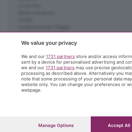
Le tue foto
Moda e tendenze
Orobie
La domenica del villaggio
Ricette (quasi) perfette
Scienza e Tecnologia
We value your privacy
Tic Tac
Volontariato
We and our
1731 partners
store and/or access informa
sent by a device for personalised advertising and c
StoryLab
we and our
1731 partners
may use precise geolocation
Il punto
processing as described above. Alternatively you ma
L'EcoCafè
note that some processing of your personal data may n
Editoriali
website only. You can change your preferences or wit
webpage.
© COPYRIGHT 2026 - S.E.S.A.A.B. S.p.a. con sede in Vial
riproduzione anche parziale
Iscritta al Registro Imprese di Bergamo al n.243762 | Ca
Manage Options
Accept All