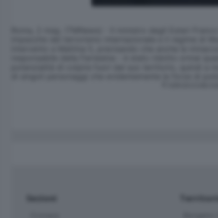
Roma, 2 mag. (TMNews) - Il ministro degli Esteri Franco
impazzite del terrorismo internazionale e il regime di 
intervento a Mattina 5, precisando che anche le minacce 
responsabile della Farnesina - è stato ridotto ormai qua
potenzialità di colpire fuori dal suo territorio, quindi
di singoli personaggi che evidentemente le forze di poli
© RIPRODUZIONE RI
Sezioni
Territor
Cronaca
Bergamo C