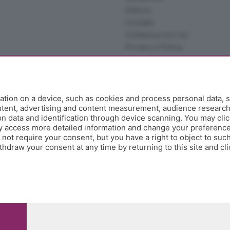
Editore
Contatti
Collabora con noi
Privacy e Policy
tion on a device, such as cookies and process personal data, s
ontent, advertising and content measurement, audience researc
 data and identification through device scanning. You may clic
y access more detailed information and change your preference
ot require your consent, but you have a right to object to such
hdraw your consent at any time by returning to this site and cl
e Papa Giovanni XXIII, 118 24121 Bergamo - E' vietata la
pitale sociale Euro 10.000.000 i.v.